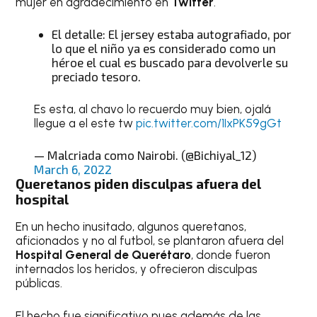
mujer en agradecimiento en
Twitter
.
El detalle: El jersey estaba autografiado, por
lo que el niño ya es considerado como un
héroe el cual es buscado para devolverle su
preciado tesoro.
Es esta, al chavo lo recuerdo muy bien, ojalá
llegue a el este tw
pic.twitter.com/1IxPK59gGt
— Malcriada como Nairobi. (@Bichiyal_12)
March 6, 2022
Queretanos piden disculpas afuera del
hospital
En un hecho inusitado, algunos queretanos,
aficionados y no al futbol, se plantaron afuera del
Hospital General de Querétaro
, donde fueron
internados los heridos, y ofrecieron disculpas
públicas.
El hecho fue significativo pues además de las