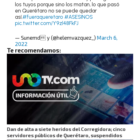
los tuyos porque sino los matan, lo que pasó
en Querétaro no se puede quedar
así.
#fueraqueretaro
#ASESINOS
pic.twitter.com/Y9zl48FkFJ
— Sunemd y (@helemvazquez_)
March 6,
2022
Te recomendamos:
Dan de alta a siete heridos del Corregidora; cinco
servidores públicos de Querétaro, suspendidos