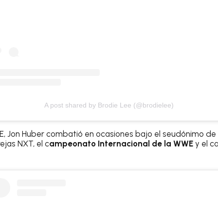
A post shared by Brodie Lee (@brodielee)
WE, Jon Huber combatió en ocasiones bajo el seudónimo de
jas NXT, el c
ampeonato Internacional de la WWE
y el c