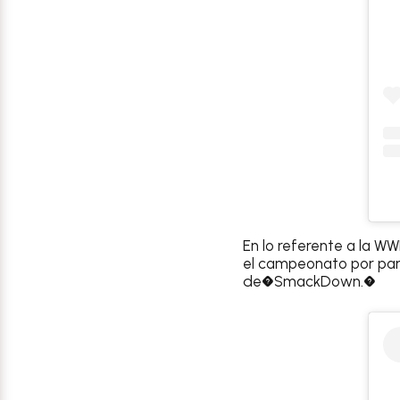
En lo referente a la W
el campeonato por pare
de�SmackDown.�