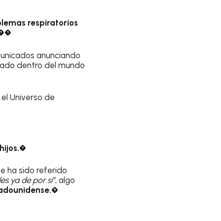
lemas respiratorios
.��
unicados anunciando
egado dentro del mundo
 el Universo de
ijos.
�
 ha sido referido
s ya de por sí”
, algo
tadounidense.�