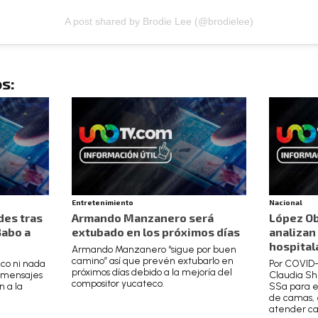
A post shared by Brodie Lee (@brodielee)
s:
Entretenimiento
Nacional
des tras
Armando Manzanero será
López Ob
Babo a
extubado en los próximos días
analizan
hospital
Armando Manzanero “sigue por buen
camino” así que prevén extubarlo en
ico ni nada
Por COVID-
próximos días debido a la mejoría del
s mensajes
Claudia Sh
compositor yucateco.
n a la
SSa para e
de camas, 
atender ca