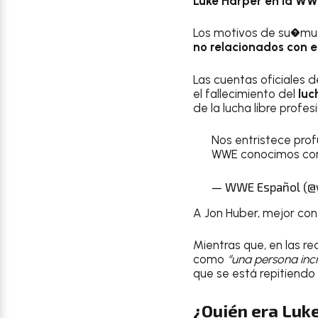
Luke Harper en la W
Los motivos de su�mu
no relacionados con e
Las cuentas oficiales d
el fallecimiento del
luc
de la lucha libre profes
Nos entristece prof
WWE conocimos co
— WWE Español (
A Jon Huber, mejor c
Mientras que, en las re
como
“una persona incr
que se está repitiendo
¿Quién era Luk