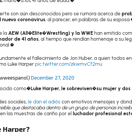
WE
murió�a los 41 años de edad.�
erte son aún desconocidos pero se rumora acerca de
prob
l nuevo coronavirus
, al parecer, en palabras de su esposa
e la
AEW (All�Elite�Wrestling) y la WWE
han emitido com
hador de 41 años
, al tiempo que rendían homenaje a su l
ional.�
undamente el fallecimiento de Jon Huber, a quien todos en
mo Luke Harper
pic.twitter.com/zkwmvCf2mu
@wweespanol)
December 27, 2020
onocido como�
Luke Harper, le sobreviven�su mujer y dos h
des sociales,
le dan el adiós
con emotivos mensajes y donde
eíble que destacaba dentro de un grupo de personas increíble
 en las muestras de cariño por el
luchador profesional es
e Harper?