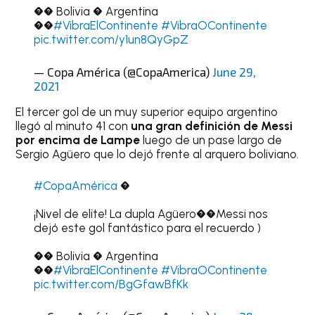
�� Bolivia � Argentina
��
#VibraElContinente
#VibraOContinente
pic.twitter.com/y1un8QyGpZ
— Copa América (@CopaAmerica)
June 29,
2021
El tercer gol de un muy superior equipo argentino
llegó al minuto 41 con
una gran definición de Messi
por encima de Lampe
luego de un pase largo de
Sergio Agüero que lo dejó frente al arquero boliviano.
#CopaAmérica
�
¡Nivel de elite! La dupla Agüero��Messi nos
dejó este gol fantástico para el recuerdo )
�� Bolivia � Argentina
��
#VibraElContinente
#VibraOContinente
pic.twitter.com/BgGfawBfKk