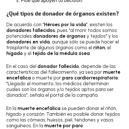
Pide que apoyen tu decisión
¿Qué tipos de donador de órganos existen?
De acuerdo con "
Héroes por la vida
", existen los
donadores fallecidos
, pues "al morir todos somos
potenciales
donadores de órganos
y tejidos" y los
donadores en vida
, aunque sólo se puede hacer el
trasplante de algunos órganos como el
riñón
, el
hígado
y el
tejido de la médula ósea
.
En el caso del
donador fallecido
, depende de las
características del fallecimiento, ya sea por
muerte
encefálica
o muerte por
paro cardiorrespiratorio
.
"Llegado el momento, los médicos determinan
cuales son los órganos y/o tejidos aptos para ser
donados", señala el portal de la campaña.
En la
muerte encefálica
se pueden donar el riñón,
hígado y corazón. También es posible donar tejidos
como las córneas, huesos, piel, tendones y vasos
sanguíneos. En la
muerte por paro