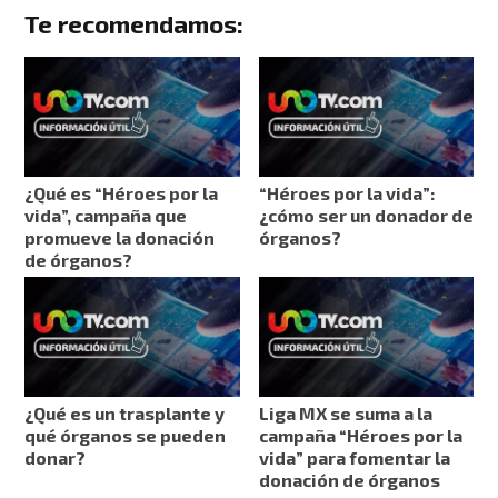
Te recomendamos:
¿Qué es “Héroes por la
“Héroes por la vida”:
vida”, campaña que
¿cómo ser un donador de
promueve la donación
órganos?
de órganos?
¿Qué es un trasplante y
Liga MX se suma a la
qué órganos se pueden
campaña “Héroes por la
donar?
vida” para fomentar la
donación de órganos