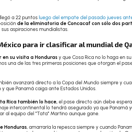
llegó a 22 puntos
luego del empate del pasado jueves ant
posición
de la eliminatoria de Concacaf con sólo dos par
y sus aspiraciones mundialistas.
éxico para ir clasificar al mundial de 
 en su visita a Honduras
y que Cosa Rica no lo haga en su 
nos una de las tres primeras posiciones que otorgan el pase
mbién avanzará directo a la Copa del Mundo siempre y cua
n y que Panamá caiga ante Estados Unidos.
ta Rica también lo hace,
el pase directo aún debe esperar
chaje intercontinental lo tendrá asegurado ya que Panamá 
r al equipo del "Tata" Martino aunque gane.
e Honduras
, amarraría la repesca siempre y cuando Pana