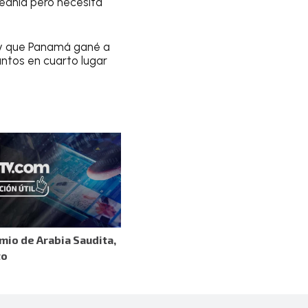
ceanía pero necesita
 y que Panamá gané a
untos en cuarto lugar
mio de Arabia Saudita,
to