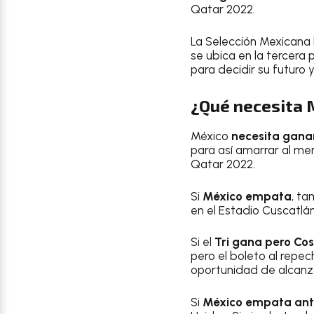
Qatar 2022.
La Selección Mexicana 
se ubica en la tercera 
para decidir su futuro 
¿Qué necesita M
México
necesita ganar
para así amarrar al me
Qatar 2022.
Si
México empata
, ta
en el Estadio Cuscatlá
Si el
Tri gana pero Cos
pero el boleto al repe
oportunidad de alcanza
Si
México empata ant