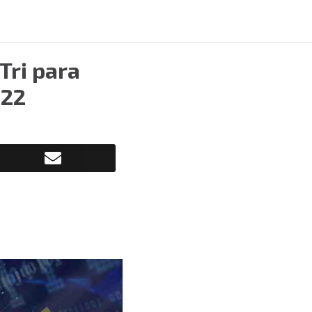
Tri para
022