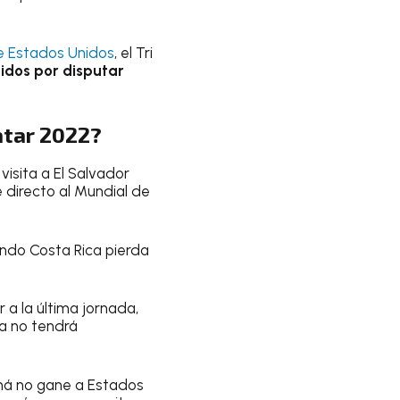
e Estados Unidos
, el Tri
tidos por disputar
Qatar 2022?
visita a El Salvador
 directo al Mundial de
ndo Costa Rica pierda
 a la última jornada,
ya no tendrá
má no gane a Estados