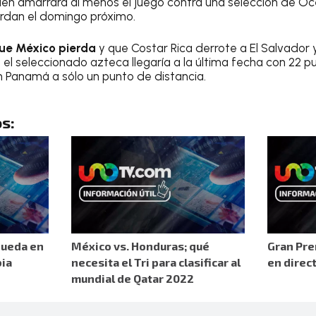
bién amarrará al menos el juego contra una selección de O
rdan el domingo próximo.
que México pierda
y que Costar Rica derrote a El Salvador
el seleccionado azteca llegaría a la última fecha con 22 p
on Panamá a sólo un punto de distancia.
s:
queda en
México vs. Honduras; qué
Gran Pre
bia
necesita el Tri para clasificar al
en direc
mundial de Qatar 2022