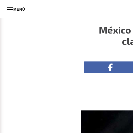
MENÚ
México 
cl