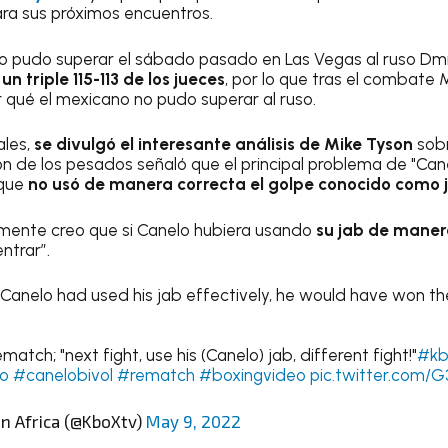
ara sus próximos encuentros.
no pudo superar el sábado pasado en Las Vegas al ruso Dmit
n triple 115-113 de los jueces
, por lo que tras el combate 
r qué el mexicano no pudo superar al ruso.
ales,
se divulgó el interesante análisis de Mike Tyson
sobr
 de los pesados señaló que el principal problema de "Can
que
no usó de manera correcta el golpe conocido como 
plemente creo que si Canelo hubiera usando
su jab de maner
ntrar”.
f Canelo had used his jab effectively, he would have won the
match; "next fight, use his (Canelo) jab, different fight!"
#kb
o
#canelobivol
#rematch
#boxingvideo
pic.twitter.com/
n Africa (@KboXtv)
May 9, 2022