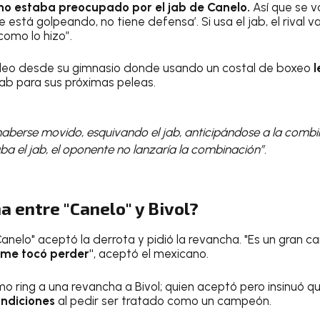
no estaba preocupado por el jab de Canelo.
Así que se v
me está golpeando, no tiene defensa’. Si usa el jab, el rival 
como lo hizo”.
ideo desde su gimnasio donde usando un costal de boxeo
l
jab para sus próximas peleas.
haberse movido, esquivando el jab, anticipándose a la combi
aba el jab, el oponente no lanzaría la combinación”.
 entre "Canelo" y Bivol?
Canelo" aceptó la derrota y pidió la revancha. "Es un gran 
 me tocó perder"
, aceptó el mexicano.
mo ring a una revancha a Bivol; quien aceptó pero insinuó 
ondiciones
al pedir ser tratado como un campeón.