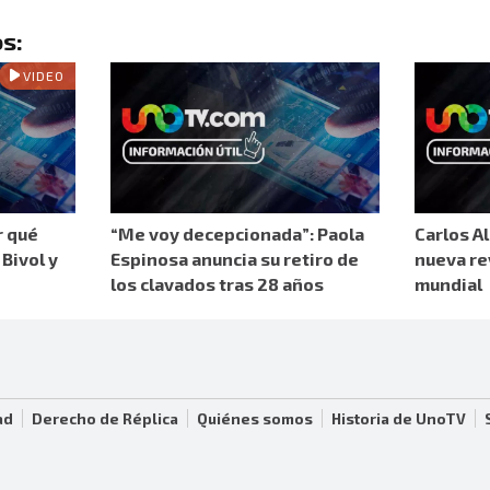
s:
VIDEO
r qué
“Me voy decepcionada”: Paola
Carlos Al
Bivol y
Espinosa anuncia su retiro de
nueva re
los clavados tras 28 años
mundial
ad
Derecho de Réplica
Quiénes somos
Historia de UnoTV