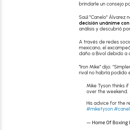
brindarle un consejo p
Saúl "Canelo" Álvarez 
decisión unánime con u
análisis y descubrió po
A través de redes soci
mexicano, el excampeón
daño a Bivol debido a 
"Iron Mike" dijo: “Sim
rival no habría podido e
Mike Tyson thinks i
over the weekend.
His advice for the re
#miketyson
#canel
— Home Of Boxing I