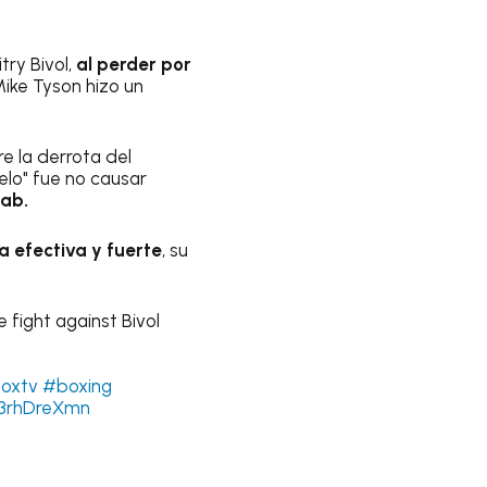
ry Bivol,
al perder por
Mike Tyson hizo un
e la derrota del
elo" fue no causar
jab.
a efectiva y fuerte
, su
 fight against Bivol
oxtv
#boxing
G3rhDreXmn