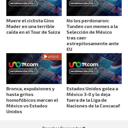
Muere el ciclista Gino
No los perdonaron:
Mader en una terrible
Tunden con memes a la
caída en el Tour de Suiza
Selección de México
tras caer
estrepitosamente ante
EU
VIDEO
Bronca, expulsiones y
Estados Unidos golea a
hasta gritos
México 3-0 y lo deja
homofóbicos marcan el
fuera de la Liga de
México vs Estados
Naciones de la Concacaf
Unidos