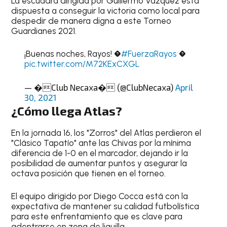
La escuadra dirigida por Guillermo Vázquez está
dispuesta a conseguir la victoria como local para
despedir de manera digna a este Torneo
Guardianes 2021.
¡Buenas noches, Rayos! �
#FuerzaRayos
�
pic.twitter.com/M72KExCXGL
— �Club Necaxa� (@ClubNecaxa)
April
30, 2021
¿Cómo llega Atlas?
En la jornada 16, los "Zorros" del Atlas perdieron el
"Clásico Tapatío" ante las Chivas por la mínima
diferencia de 1-0 en el marcador, dejando ir la
posibilidad de aumentar puntos y asegurar la
octava posición que tienen en el torneo.
El equipo dirigido por Diego Cocca está con la
expectativa de mantener su calidad futbolística
para este enfrentamiento que es clave para
adentrarse en zona de liguilla.