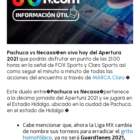
Pachuca vs Necaxa�en vivo hoy del Apertura
2021
que podrás disfrutar en punto de las 21:00
horas en la señal de FOX Sports y Claro Sports así
como seguir el minuto a minuto de todas las
acciones del encuentro a través de
MARCA Claro
.�
Este duelo entre�
Pachuca vs Necaxa
�pertenece
a la décima jornada del Apertura 2021 y se jugará en
el Estadio Hidalgo, ubicado en la ciudad de Pachuca,
en el estado de Hidalgo.�
Cabe mencionar que, ahora la Liga MX cambia
de nombre sus torneos para erradicar el
grito
homofóbico
, ya no será
Guard1anes 2021,