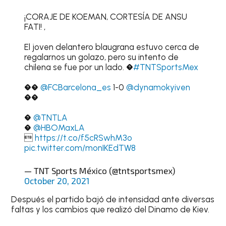
¡CORAJE DE KOEMAN, CORTESÍA DE ANSU
FATI! ,
El joven delantero blaugrana estuvo cerca de
regalarnos un golazo, pero su intento de
chilena se fue por un lado. �
#TNTSportsMex
��
@FCBarcelona_es
1-0
@dynamokyiven
��
�
@TNTLA
�
@HBOMaxLA

https://t.co/f5cRSwhM3o
pic.twitter.com/monIKEdTW8
— TNT Sports México (@tntsportsmex)
October 20, 2021
Después el partido bajó de intensidad ante diversas
faltas y los cambios que realizó del Dinamo de Kiev.