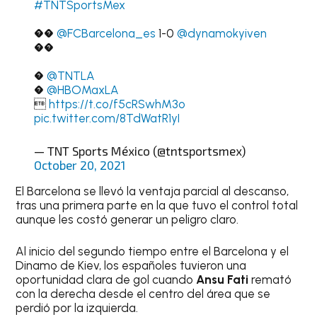
#TNTSportsMex
��
@FCBarcelona_es
1-0
@dynamokyiven
��
�
@TNTLA
�
@HBOMaxLA

https://t.co/f5cRSwhM3o
pic.twitter.com/8TdWatR1yI
— TNT Sports México (@tntsportsmex)
October 20, 2021
El Barcelona se llevó la ventaja parcial al descanso,
tras una primera parte en la que tuvo el control total
aunque les costó generar un peligro claro.
Al inicio del segundo tiempo entre el Barcelona y el
Dinamo de Kiev, los españoles tuvieron una
oportunidad clara de gol cuando
Ansu Fati
remató
con la derecha desde el centro del área que se
perdió por la izquierda.