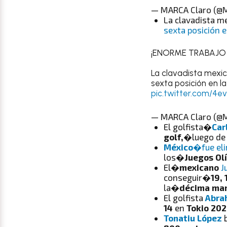
— MARCA Claro (@M
La clavadista m
sexta posición e
¡ENORME TRABAJO 
La clavadista mexi
sexta posición en l
pic.twitter.com/4
— MARCA Claro (@M
El golfista
�
Car
golf,
�luego de 
México
�fue el
los
�Juegos Ol
El�
mexicano
J
conseguir�
19, 
la�
décima man
El golfista
Abra
14
en
Tokio 20
Tonatiu López
b