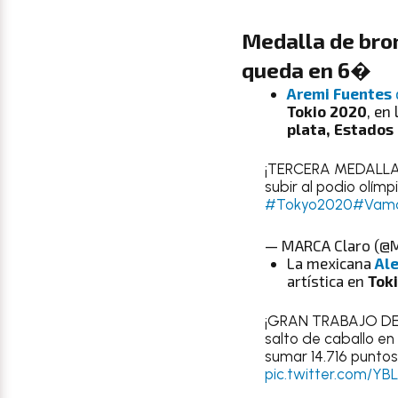
Medalla de bron
queda en 6�
Aremi Fuentes
Tokio 2020
, en
plata, Estados
¡TERCERA MEDALLA
subir al podio olímp
#Tokyo2020
#Vamo
— MARCA Claro (@M
La mexicana
Al
artística en
Tok
¡GRAN TRABAJO DE
salto de caballo en
sumar 14.716 punto
pic.twitter.com/Y