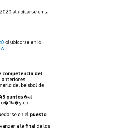
 2020 al ubicarse en la
20
al ubicarse en la
2w
de competencia del
 anteriores.
narlo del beisbol de
145 puntos�
al
gró�
14�
y en
quedarse en el
puesto
anzar a la final de los