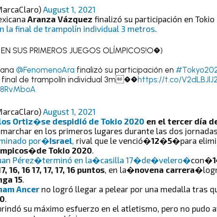
arcaClaro)
August 1, 2021
exicana
Aranza Vázquez
finalizó su participación en Tokio
n la final de trampolín individual 3 metros
.
EN SUS PRIMEROS JUEGOS OLÍMPICOS!O�)
cana
@FenomenoAra
finalizó su participación en
#Tokyo20
a final de trampolín individual 3m��
https://t.co/V2dLBJlJ
ev8RvMboA
arcaClaro)
August 1, 2021
los Ortiz
�se despidió de Tokio 2020
en el tercer día 
marchar en los primeros lugares durante las dos jornadas
iminado por�
Israel
,
rival que le venció�
12�5�
para elimi
ímpicos�de Tokio 2020
.
uan Pérez�terminó en la�casilla 17�de�velero�
con�
17, 16, 16 17, 17, 17, 16 puntos
, en la�
novena carrera�
lo
ga 15
.
ham Ancer
no logró llegar a pelear por una medalla tras 
20
.
rindó su máximo esfuerzo en el atletismo, pero no pudo av