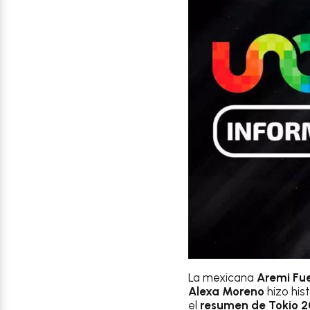
La mexicana
Aremi Fu
Alexa Moreno
hizo his
el
resumen de Tokio 20