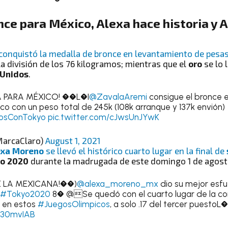
ce para México, Alexa hace historia y
A
conquistó la medalla de bronce en levantamiento de pesa
 la división de los 76 kilogramos; mientras que el
oro
se lo 
 Unidos
.
 PARA MÉXICO! ��L�I
@ZavalaAremi
consigue el bronce en
ico con un peso total de 245k (108k arranque y 137k envión)
sConTokyo
pic.twitter.com/cJwsUnJYwK
arcaClaro)
August 1, 2021
exa Moreno
se llevó el histórico cuarto lugar en la final de
io 2020
durante la madrugada de este domingo 1 de agost
 LA MEXICANA!��)
@alexa_moreno_mx
dio su mejor esfue
#Tokyo2020
8� @Se quedó con el cuarto lugar de la co
s en estos
#JuegosOlimpicos
, a solo .17 del tercer puestoL�
BL30mvIAB