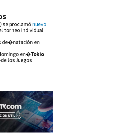
os
P) se proclamó
nuevo
el torneo individual
s de�natación en
domingo en�
Tokio
de los Juegos