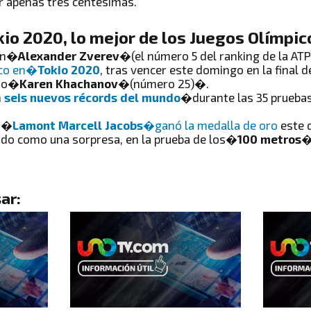
or apenas tres centésimas.
o 2020, lo mejor de los Juegos Olímpic
mán�
Alexander Zverev
�(el número 5 del ranking de la AT
ico en�
Tokio 2020
, tras vencer este domingo en la final d
uso�
Karen Khachanov
�(número 25)�.
n
seis nuevos récords del mundo
�durante las 35 prueba
no�
Lamont Marcell Jacobs
�ganó la medalla de oro
este 
ado como una sorpresa, en la prueba de los�
100 metros
�
ar: