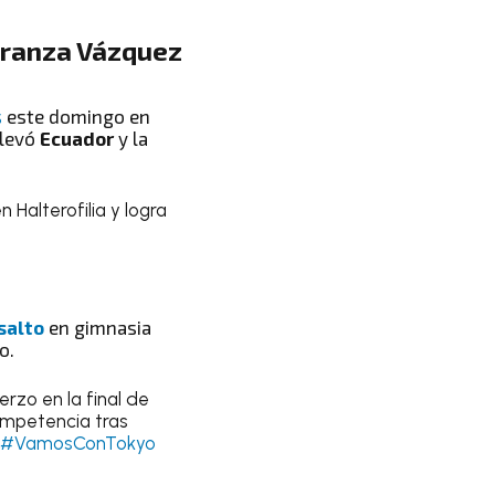
ranza Vázquez
s
este domingo en
llevó
Ecuador
y la
 Halterofilia y logra
salto
en gimnasia
o.
rzo en la final de
mpetencia tras
#VamosConTokyo