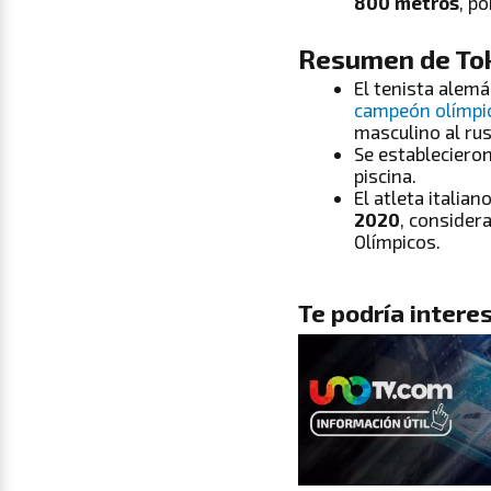
800 metros
, p
Resumen de Toki
El tenista ale
campeón olímp
masculino al r
Se estableciero
piscina.
El atleta italia
2020
, consider
Olímpicos.
Te podría interes