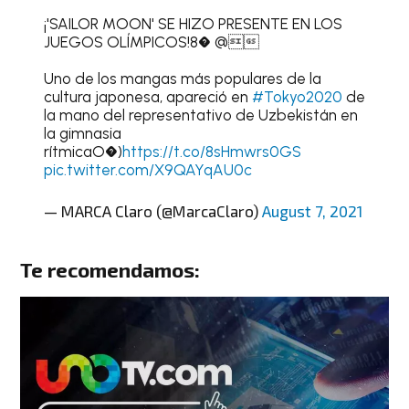
¡'SAILOR MOON' SE HIZO PRESENTE EN LOS
JUEGOS OLÍMPICOS!8� @
Uno de los mangas más populares de la
cultura japonesa, apareció en
#Tokyo2020
de
la mano del representativo de Uzbekistán en
la gimnasia
rítmicaO�)
https://t.co/8sHmwrs0GS
pic.twitter.com/X9QAYqAU0c
— MARCA Claro (@MarcaClaro)
August 7, 2021
Te recomendamos: