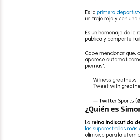
Es la
primera deportist
un traje rojo y con una
Es un homenaje de la re
publica y comparte tuit
Cabe mencionar que, de
aparece automáticamen
piernas".
Witness greatness
Tweet with greatn
— Twitter Sports (
¿Quién es Simo
La
reina indiscutida d
las superestrellas más
olímpico para la etern