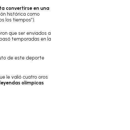
ta convertirse en una
ión histórica como
s los tiempos”).
eron que ser enviados a
 pasó temporadas en la
luto de este deporte
 le valió cuatro oros
leyendas olímpicas