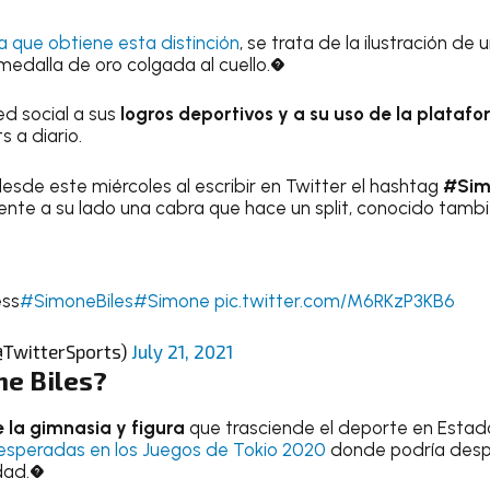
a que obtiene esta distinción
, se trata de la ilustración de
 medalla de oro colgada al cuello.�
d social a sus
logros deportivos y a su uso de la plataf
s a diario.
sde este miércoles al escribir en Twitter el hashtag
#Sim
te a su lado una cabra que hace un split, conocido tamb
ess
#SimoneBiles
#Simone
pic.twitter.com/M6RKzP3KB6
@TwitterSports)
July 21, 2021
ne Biles?
e la gimnasia y figura
que trasciende el deporte en Estad
 esperadas en los Juegos de Tokio 2020
donde podría desp
idad.�