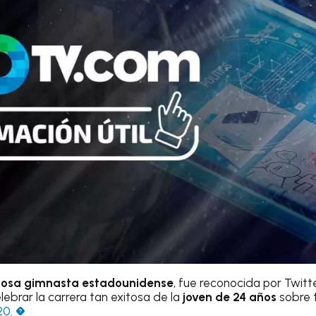
entosa gimnasta estadounidense
, fue reconocida por Twit
lebrar la carrera tan exitosa de la
joven de 24 años
sobre
20. �