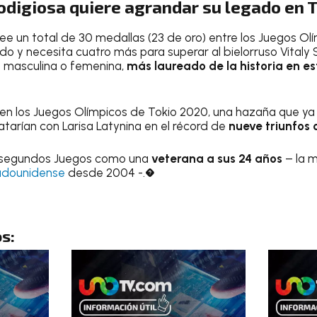
odigiosa quiere agrandar su legado en 
ee un total de 30 medallas (23 de oro) entre los Juegos Olí
 y necesita cuatro más para superar al bielorruso Vitaly
a masculina o femenina,
más laureado de la historia en e
en los Juegos Olímpicos de Tokio 2020, una hazaña que ya 
tarían con Larisa Latynina en el récord de
nueve triunfos 
s segundos Juegos como una
veterana a sus 24 años
– la 
tadounidense
desde 2004 -.�
s: