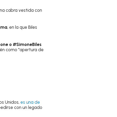
 una cabra vestida con
orma
, en la que Biles
one o #SimoneBiles
ién como "apertura de
os Unidos,
es una de
edirse con un legado