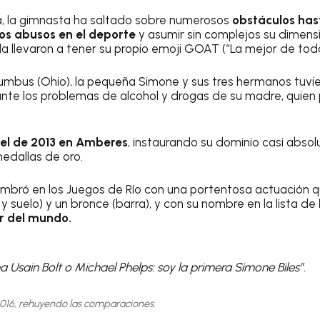
cia, la gimnasta ha saltado sobre numerosos
obstáculos has
os abusos en el deporte
y asumir sin complejos su dimens
la llevaron a tener su propio emoji GOAT (“La mejor de todo
umbus (Ohio), la pequeña Simone y sus tres hermanos tuvi
nte los problemas de alcohol y drogas de su madre, quien
 el de 2013 en Amberes
, instaurando su dominio casi abso
edallas de oro.
bró en los Juegos de Río con una portentosa actuación que
 y suelo) y un bronce (barra), y con su nombre en la lista de
r del mundo.
a Usain Bolt o Michael Phelps: soy la primera Simone Biles”.
2016, rehuyendo las comparaciones.