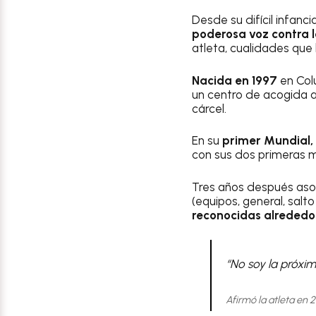
Desde su difícil infan
poderosa voz contra l
atleta, cualidades que 
Nacida en 1997
en Col
un centro de acogida a
cárcel.
En su
primer Mundial,
con sus dos primeras m
Tres años después asom
(equipos, general, salto
reconocidas alrededo
“No soy la próxim
Afirmó la atleta en 