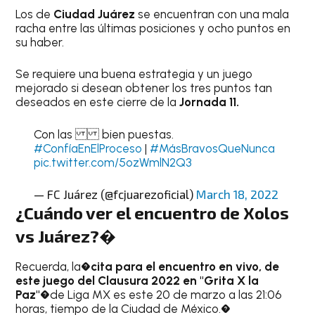
Los de
Ciudad Juárez
se encuentran con una mala
racha entre las últimas posiciones y ocho puntos en
su haber.
Se requiere una buena estrategia y un juego
mejorado si desean obtener los tres puntos tan
deseados en este cierre de la
Jornada 11.
Con las bien puestas.
#ConfíaEnElProceso
|
#MásBravosQueNunca
pic.twitter.com/5ozWmlN2Q3
— FC Juárez (@fcjuarezoficial)
March 18, 2022
¿Cuándo ver el encuentro de Xolos
vs Juárez?�
Recuerda, la�
cita para el encuentro en vivo, de
este juego del Clausura 2022 en "Grita X la
Paz"
�de Liga MX es este 20 de marzo a las 21:06
horas, tiempo de la Ciudad de México.�