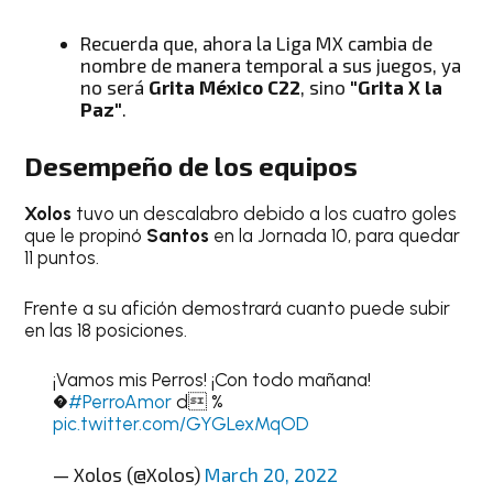
Recuerda que, ahora la Liga MX cambia de
nombre de manera temporal a sus juegos, ya
no será
Grita México C22
, sino
"Grita X la
Paz"
.
Desempeño de los equipos
Xolos
tuvo un descalabro debido a los cuatro goles
que le propinó
Santos
en la Jornada 10, para quedar
11 puntos.
Frente a su afición demostrará cuanto puede subir
en las 18 posiciones.
¡Vamos mis Perros! ¡Con todo mañana!
�
#PerroAmor
d %
pic.twitter.com/GYGLexMqOD
— Xolos (@Xolos)
March 20, 2022