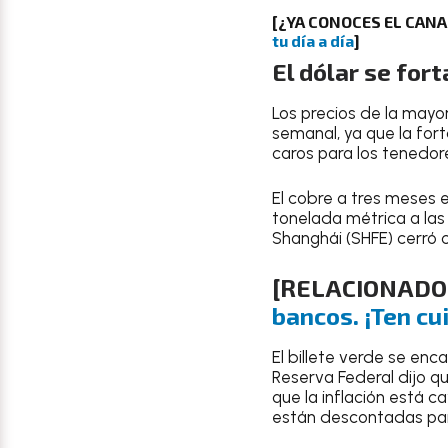
[¿YA CONOCES EL CAN
tu día a día
]
El dólar se for
Los precios de la mayo
semanal, ya que la fort
caros para los tenedore
El cobre a tres meses 
tonelada métrica a las
Shanghái (SHFE) cerró 
[RELACIONADO
bancos. ¡Ten cu
El billete verde se e
Reserva Federal dijo q
que la inflación está 
están descontadas par