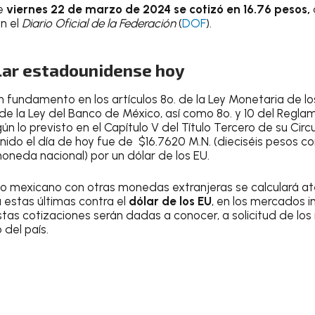
e
viernes 22 de marzo de 2024 se cotizó en 16.76 pesos,
n el
Diario Oficial de la Federación
(
DOF
).
ólar estadounidense hoy
on fundamento en los artículos 8o. de la Ley Monetaria de l
 de la Ley del Banco de México, así como 8o. y 10 del Reglam
n lo previsto en el Capítulo V del Título Tercero de su Circ
ido el día de hoy fue de $16.7620 M.N. (dieciséis pesos con
oneda nacional) por un dólar de los EU.
so mexicano con otras monedas extranjeras se calculará at
a estas últimas contra el
dólar de los EU
, en los mercados i
tas cotizaciones serán dadas a conocer, a solicitud de los 
 del país.