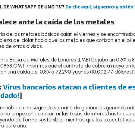
AL DE WHATSAPP DE UNO TV?
Da clic aquí, síguenos y obtén
talece ante la caída de los metales
ría de los metales básicos caían el viernes y se encamina
aleza del dólar hacía que los metales que cotizan en el bil
s de otras divisas.
en la Bolsa de Metales de Londres (LME) bajaba un 0,6% a 8
 0858 GMT, mientras que el contrato de cobre a mayo en l
con una caída del 0,8% a 72.290 yuanes (10.002,77 dólares) 
:
Virus bancarios atacan a clientes de e
idado!
]
ncaminaba a una segunda semana de ganancias generalizada
ue no empezaría a recortar las tasas de interés hasta que
cayendo de forma sostenible, mientras que las expectativas
a este año.