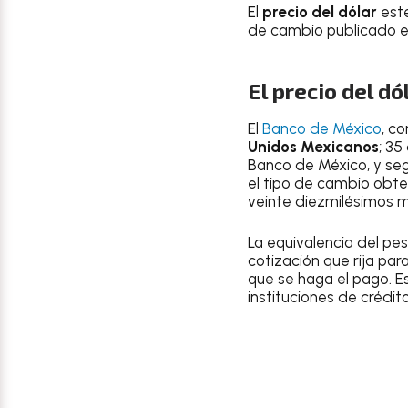
El
precio del dólar
est
de
cambio publicado e
El precio del d
El
Banco de México
, c
Unidos Mexicanos
; 35
Banco de México, y segú
el tipo de cambio obten
veinte diezmilésimos m
La equivalencia del pe
cotización que rija par
que se haga el pago. Es
instituciones de crédito