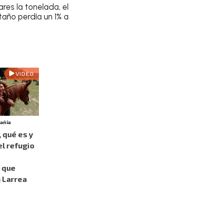
ares la tonelada, el
staño perdía un 1% a
VIDEO
añía
 qué es y
l refugio
 que
a Larrea