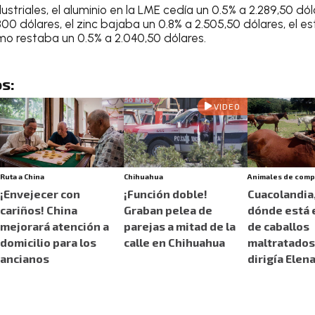
ustriales, el aluminio en la LME cedía un 0.5% a 2.289,50 dól
.300 dólares, el zinc bajaba un 0.8% a 2.505,50 dólares, el e
omo restaba un 0.5% a 2.040,50 dólares.
s:
VIDEO
Ruta a China
Chihuahua
Animales de comp
¡Envejecer con
¡Función doble!
Cuacolandia,
cariños! China
Graban pelea de
dónde está e
mejorará atención a
parejas a mitad de la
de caballos
domicilio para los
calle en Chihuahua
maltratados
ancianos
dirigía Elen