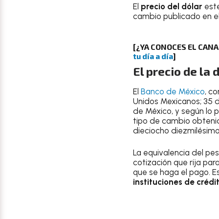
El
precio del dólar
est
cambio publicado en e
[¿YA CONOCES EL CAN
tu día a día
]
El precio de la
El
Banco de México
, c
Unidos Mexicanos; 35 d
de México, y según lo p
tipo de cambio obtenido
dieciocho diezmilésim
La equivalencia del pe
cotización que rija par
que se haga el pago. Es
instituciones de crédit