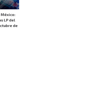
 México:
as LP del
octubre de