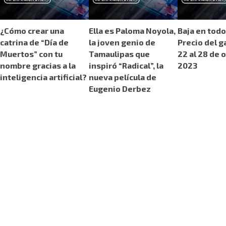
¿Cómo crear una
Ella es Paloma Noyola,
Baja en todo
catrina de “Día de
la joven genio de
Precio del g
Muertos” con tu
Tamaulipas que
22 al 28 de 
nombre gracias a la
inspiró “Radical”, la
2023
inteligencia artificial?
nueva película de
Eugenio Derbez