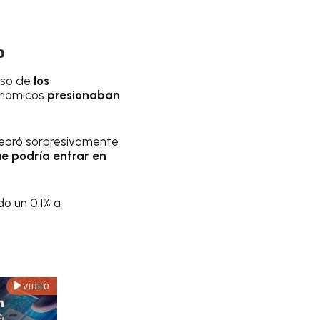
o
nso de
los
onómicos
presionaban
peoró sorpresivamente
e podría entrar en
do un 0.1% a
VIDEO