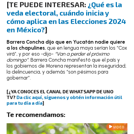
[TE PUEDE INTERESAR:
¿Qué es la
veda electoral, cuándo inicia y
cómo aplica en las Elecciones 2024
en México?
]
Barrera Concha dijo que en Yucatán nadie quiere
a los chapulines
, que en lengua maya serían los “Cox
virá”, y por eso -dijo-
“Van a perder el próximo
domingo”
. Barrera Concha manifestó que el país y
los gobiernos de Morena representan la inseguridad;
la delincuencia, y además “son pésimos para
gobernar”.
[¿YA CONOCES EL CANAL DE WHATSAPP DE UNO
TV?
Da clic aquí, síguenos y obtén información útil
para tu día a día
]
Te recomendamos:
VIDEO