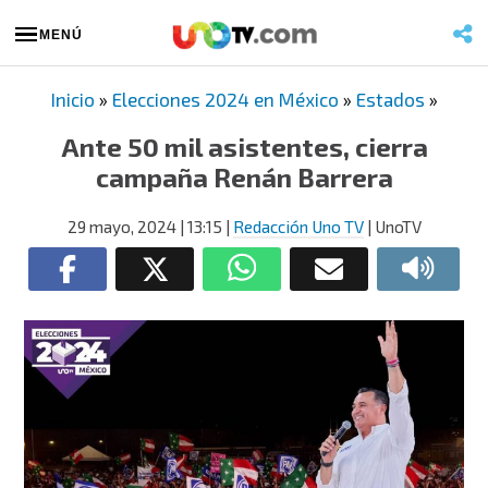
MENÚ
Inicio
»
Elecciones 2024 en México
»
Estados
»
Ante 50 mil asistentes, cierra
campaña Renán Barrera
29 mayo, 2024
| 13:15
|
Redacción Uno TV
| UnoTV