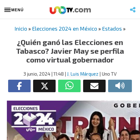
MENÚ
Inicio
»
Elecciones 2024 en México
»
Estados
»
¿Quién ganó las Elecciones en
Tabasco? Javier May se perfila
como virtual gobernador
3 junio, 2024
| 11:48
|
J. Luis Márquez
| Uno TV