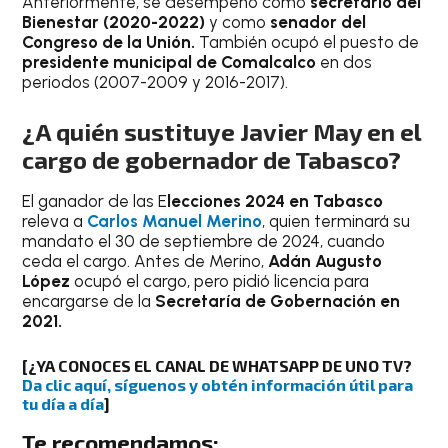
Anteriormente, se desempeñó como
secretario del
Bienestar (2020-2022)
y como
senador del
Congreso de la Unión.
También ocupó el puesto de
presidente municipal de Comalcalco
en dos
periodos (2007-2009 y 2016-2017).
¿A quién sustituye Javier May en el
cargo de gobernador de Tabasco?
El ganador de las E
lecciones 2024 en Tabasco
releva a
Carlos Manuel Merino
, quien terminará su
mandato el 30 de septiembre de 2024, cuando
ceda el cargo. Antes de Merino,
Adán Augusto
López
ocupó el cargo, pero pidió licencia para
encargarse de la
Secretaría de Gobernación en
2021.
[
¿YA CONOCES EL CANAL DE WHATSAPP DE UNO TV?
Da clic aquí, síguenos y obtén información útil para
tu día a día
]
Te recomendamos: