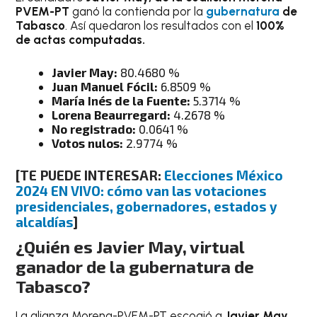
PVEM-PT
ganó la contienda por la
gubernatura
de
Tabasco
. Así quedaron los resultados con el
100%
de actas computadas.
Javier May:
80.4680 %
Juan Manuel Fócil:
6.8509 %
María Inés de la Fuente:
5.3714 %
Lorena Beaurregard:
4.2678 %
No registrado:
0.0641 %
Votos nulos:
2.9774 %
[
TE PUEDE INTERESAR:
Elecciones México
2024 EN VIVO: cómo van las votaciones
presidenciales, gobernadores, estados y
alcaldías
]
¿Quién es
Javier May
, virtual
ganador de la gubernatura de
Tabasco?
La alianza Morena-PVEM-PT escogió a
Javier May