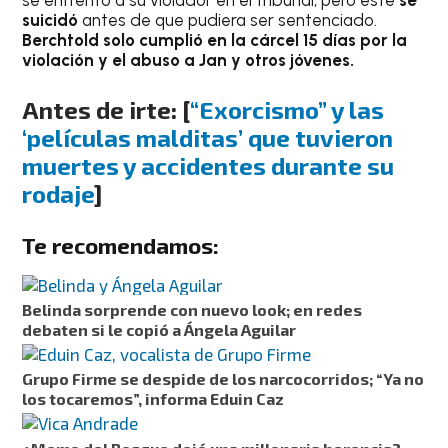
se enfrentó a su violador en el tribunal, pero éste
se
suicidó
antes de que pudiera ser sentenciado.
Berchtold solo cumplió en la cárcel 15 días por la
violación y el abuso a Jan y otros jóvenes.
Antes de irte: [
“Exorcismo” y las
‘películas malditas’ que tuvieron
muertes y accidentes durante su
rodaje
]
Te recomendamos:
Belinda sorprende con nuevo look; en redes
debaten si le copió a Ángela Aguilar
Grupo Firme se despide de los narcocorridos; “Ya no
los tocaremos”, informa Eduin Caz