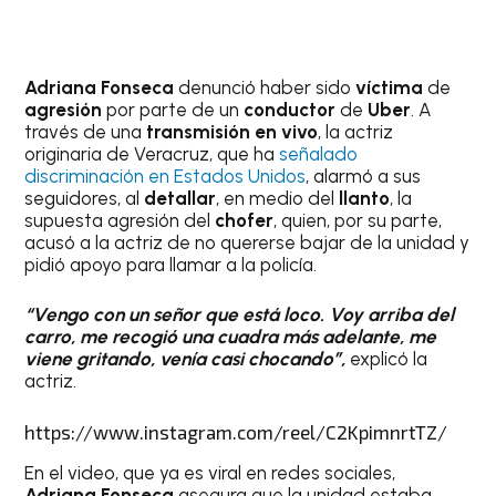
Adriana Fonseca
denunció haber sido
víctima
de
agresión
por parte de un
conductor
de
Uber
. A
través de una
transmisión en vivo
, la actriz
originaria de Veracruz, que ha
señalado
discriminación en Estados Unidos
, alarmó a sus
seguidores, al
detallar
, en medio del
llanto
, la
supuesta agresión del
chofer
, quien, por su parte,
acusó a la actriz de no quererse bajar de la unidad y
pidió apoyo para llamar a la policía.
“Vengo con un señor que está loco. Voy arriba del
carro, me recogió una cuadra más adelante, me
viene gritando, venía casi chocando”,
explicó la
actriz.
https://www.instagram.com/reel/C2KpimnrtTZ/
En el video, que ya es viral en redes sociales,
Adriana Fonseca
asegura que la unidad estaba