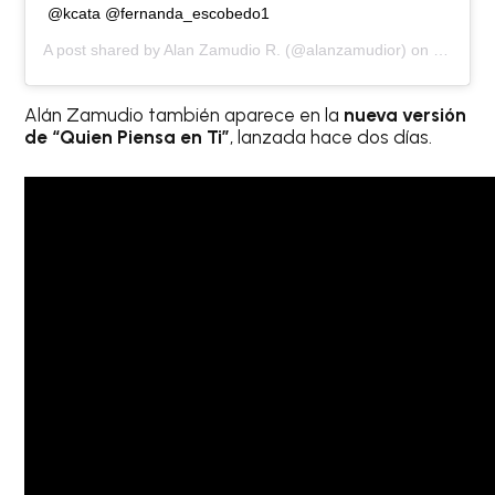
@kcata @fernanda_escobedo1
A post shared by
Alan Zamudio R.
(@alanzamudior) on
Sep 25,
Alán Zamudio también aparece en la
nueva versión
de “Quien Piensa en Ti”
, lanzada hace dos días.