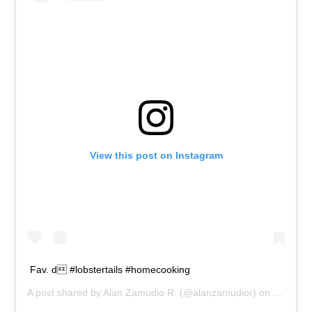
View this post on Instagram
Fav. d #lobstertails #homecooking
A post shared by
Alan Zamudio R.
(@alanzamudior) on
Sep 13,