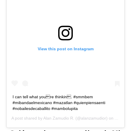
View this post on Instagram
I can tell what youre thinkin. #smmbem
#mibandaelmexicano #mazatlan #quienpiensaenti
#nobailesdecaballito #mambolupita
A post shared by
Alan Zamudio R.
(@alanzamudior) on
Aug 28,