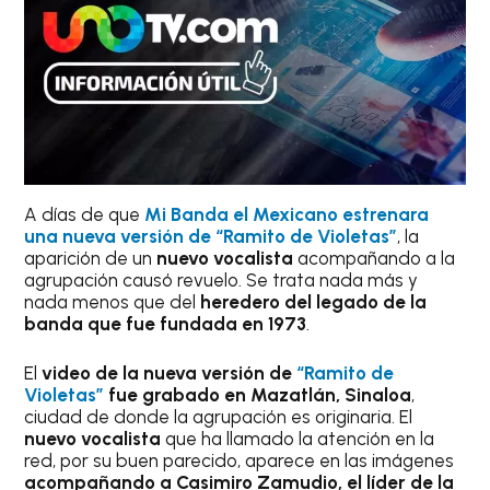
A días de que
Mi Banda el Mexicano estrenara
una nueva versión de “Ramito de Violetas”
, la
aparición de un
nuevo vocalista
acompañando a la
agrupación causó revuelo. Se trata nada más y
nada menos que del
heredero del legado de la
banda que fue fundada en 1973
.
El
video de la nueva versión de
“Ramito de
Violetas”
fue grabado en Mazatlán, Sinaloa
,
ciudad de donde la agrupación es originaria. El
nuevo vocalista
que ha llamado la atención en la
red, por su buen parecido, aparece en las imágenes
acompañando a Casimiro Zamudio, el líder de la