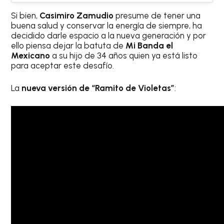
Si bien,
Casimiro Zamudio
presume de tener una
buena salud y conservar la energía de siempre, ha
decidido darle espacio a la nueva generación y por
ello piensa dejar la batuta de
Mi Banda el
Mexicano
a su hijo de 34 años quien ya está listo
para aceptar este desafío.
La
nueva versión de “Ramito de Violetas”
: