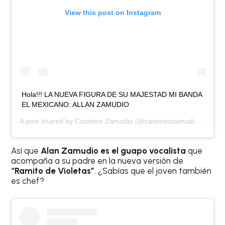
View this post on Instagram
Hola!!! LA NUEVA FIGURA DE SU MAJESTAD MI BANDA
EL MEXICANO: ALLAN ZAMUDIO
A post shared by
Casimiro Zamudio
(@casimirozamudios) on
Ma
Así que
Alan Zamudio es el guapo vocalista
que
acompaña a su padre en la nueva versión de
“Ramito de Violetas”
. ¿Sabías que el joven también
es chef?