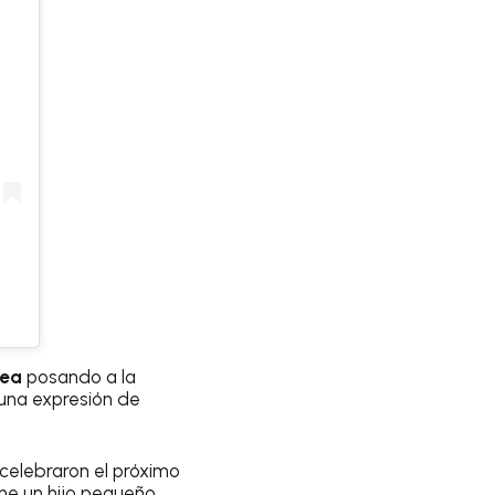
rea
posando a la
una expresión de
celebraron el próximo
ene un hijo pequeño.