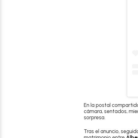
En la postal compartid
cámara, sentados, mien
sorpresa.
Tras el anuncio, seguido
matrimonio entre
Albe