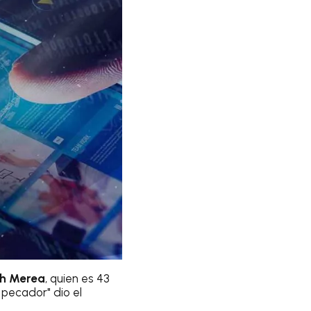
th Merea
, quien es 43
 pecador" dio el