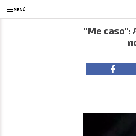
MENÚ
"Me caso": 
n