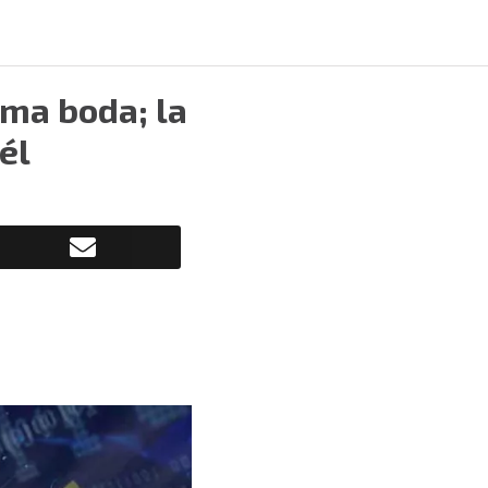
ima boda; la
él