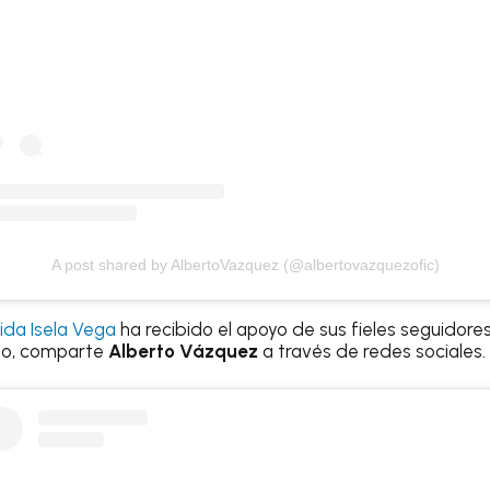
A post shared by AlbertoVazquez (@albertovazquezofic)
ida Isela Vega
ha recibido el apoyo de sus fieles seguidore
po, comparte
Alberto Vázquez
a través de redes sociales.