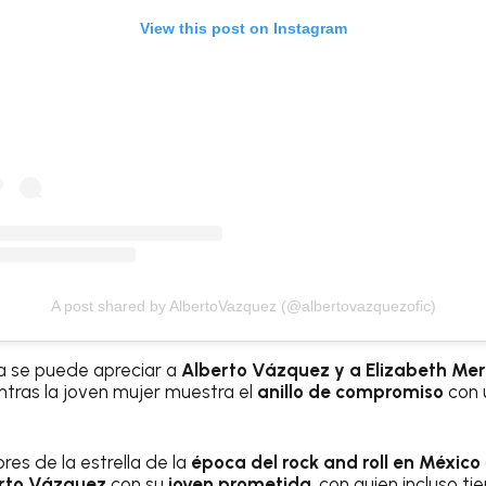
View this post on Instagram
A post shared by AlbertoVazquez (@albertovazquezofic)
a se puede apreciar a
Alberto Vázquez y a Elizabeth Me
tras la joven mujer muestra el
anillo de compromiso
con 
res de la estrella de la
época del rock and roll en México
rto Vázquez
con su
joven prometida
, con quien incluso ti