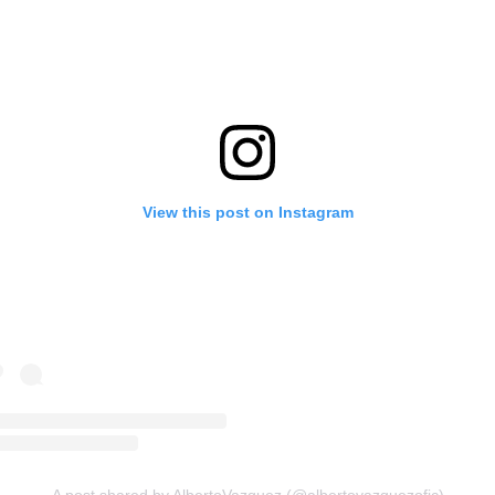
View this post on Instagram
A post shared by AlbertoVazquez (@albertovazquezofic)