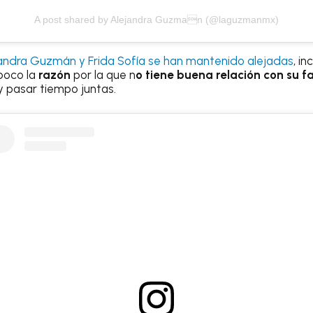
A post shared by Alejandra Guzman (@laguzmanmx)
andra Guzmán y Frida Sofía se han mantenido alejadas
, in
poco la
razón
por la que n
o tiene buena relación con su
y pasar tiempo juntas.