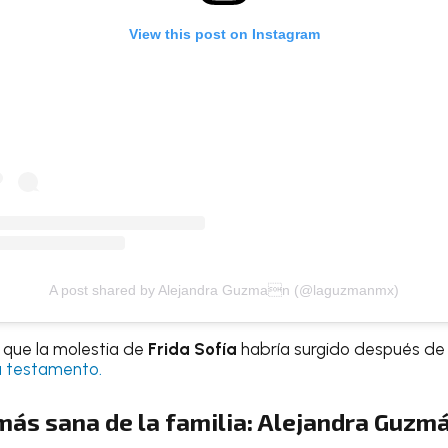
View this post on Instagram
A post shared by Alejandra Guzman (@laguzmanmx)
 que la molestia de
Frida Sofía
habría surgido después d
u testamento.
más sana de la familia: Alejandra Guzm