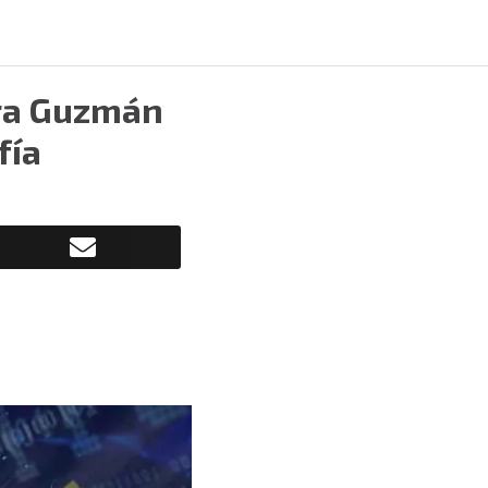
dra Guzmán
fía