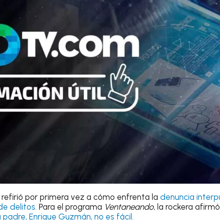
 refirió por primera vez a cómo enfrenta la
denuncia interpu
de delitos.
Para el programa
Ventaneando
, la rockera afirm
 padre, Enrique Guzmán, no es fácil.