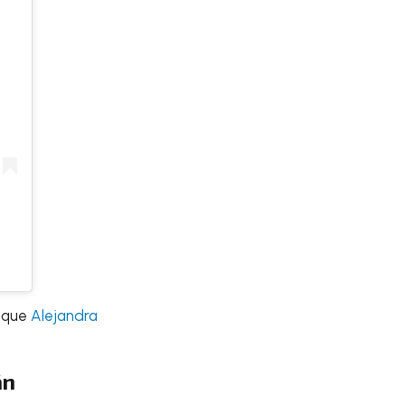
e que
Alejandra
án