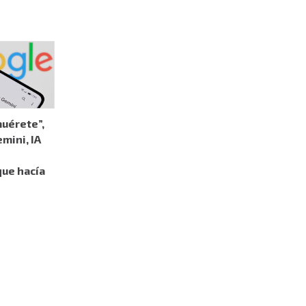
muérete”,
mini, IA
que hacía