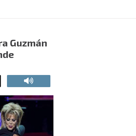
dra Guzmán
nde