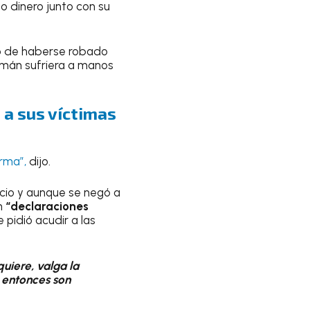
o dinero junto con su
ló de haberse robado
zmán sufriera a manos
a sus víctimas
arma”,
dijo.
ncio y aunque se negó a
on
“declaraciones
le pidió acudir a las
uiere, valga la
s entonces son