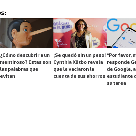
s:
¿Cómo descubrir a un
¡Se quedó sin un peso!
“Por favor, 
mentiroso? Estas son
Cynthia Klitbo revela
responde Ge
las palabras que
que le vaciaron la
de Google, a
evitan
cuenta de sus ahorros
estudiante 
su tarea