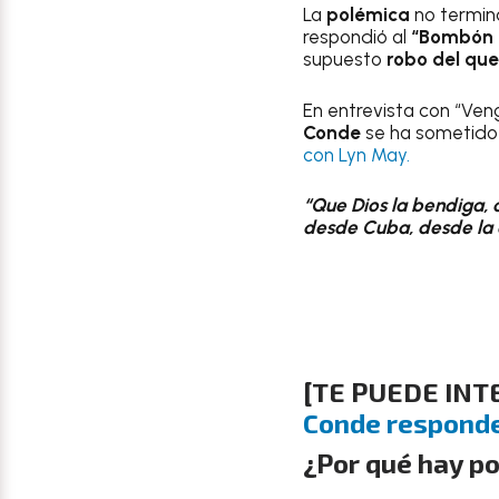
La
polémica
no termin
respondió al
“Bombón 
supuesto
robo del que
En entrevista con “Veng
Conde
se ha sometido 
con Lyn May.
“Que Dios la bendiga, 
desde Cuba, desde la cl
[TE PUEDE IN
Conde responde
¿Por qué hay p