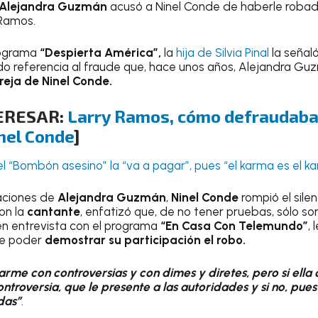
Alejandra Guzmán
acusó a Ninel Conde de haberle robad
 Ramos.
rograma
“Despierta América”,
la
hija de Silvia Pinal
la seña
o referencia al fraude que, hace unos años, Alejandra Gu
eja de Ninel Conde.
TERESAR:
Larry Ramos, cómo defraudaba 
nel Conde
]
el “Bombón asesino” la “va a pagar”, pues “el karma es el k
aciones de
Alejandra Guzmán
,
Ninel Conde
rompió el sile
on la
cantante
, enfatizó que, de no tener pruebas, sólo s
 en entrevista con el programa
“En Casa Con Telemundo”
, 
de poder
demostrar su participación el robo.
me con controversias y con dimes y diretes, pero si ella q
ntroversia, que le presente a las autoridades y si no, pue
das”
.