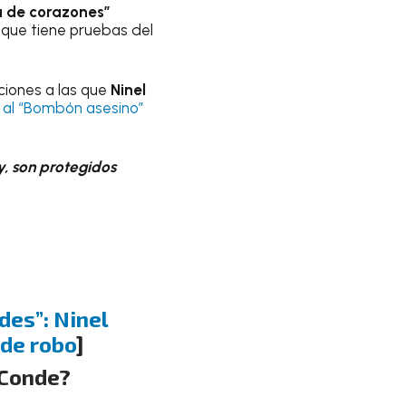
a de corazones”
s que tiene pruebas del
ciones a las que
Ninel
al “Bombón asesino”
y, son protegidos
des”: Ninel
de robo
]
 Conde?