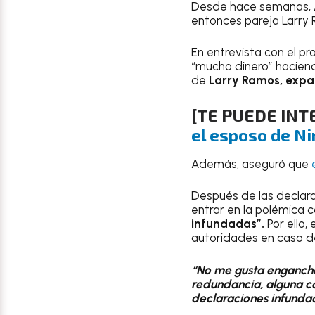
Desde hace semanas,
entonces pareja Larry
En entrevista con el p
“mucho dinero” haciend
de
Larry Ramos, expar
[TE PUEDE IN
el esposo de Ni
Además, aseguró que
Después de las declar
entrar en la polémica c
infundadas”.
Por ello,
autoridades en caso 
“No me gusta enganchar
redundancia, alguna co
declaraciones infunda