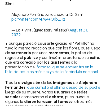
Simi.
Alejandro Fernández rechaza al Dr. Simi!
pic.twitter.com/4MV4OrbZHz
— Lo + viral (@VideosVirales69)
August 31,
2022
Y aunque pareció
causarle gracia
, el
"Potrillo
" no
tuvo la misma reacción que con las flores, pues luego
de
sostenerlo
por unos
momentos,
lo pateó de
regreso al
público
y continuó interpretando su
éxito,
que era
coreado por los asistentes
a la
presentación del
famoso, que se encuentra en la
lista de abuelos más sexys de la farándula nacional.
Tras la
divulgación
de las
imágenes
de
Alejandro
Fernández
,
que cumplió el último deseo de su padre
luego de su muerte, varios
usuarios
de
redes
sociales
comenzaron el
debate,
pues, aunque
algunos le
dieron la razón al famoso
, otros más