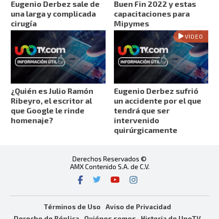
Eugenio Derbez sale de
Buen Fin 2022 y estas
una larga y complicada
capacitaciones para
cirugía
Mipymes
VIDEO
¿Quién es Julio Ramón
Eugenio Derbez sufrió
Ribeyro, el escritor al
un accidente por el que
que Google le rinde
tendrá que ser
homenaje?
intervenido
quirúrgicamente
Derechos Reservados ©
AMX Contenido S.A. de C.V.
Términos de Uso
Aviso de Privacidad
Derecho de Réplica
Quiénes somos
Historia de UnoTV