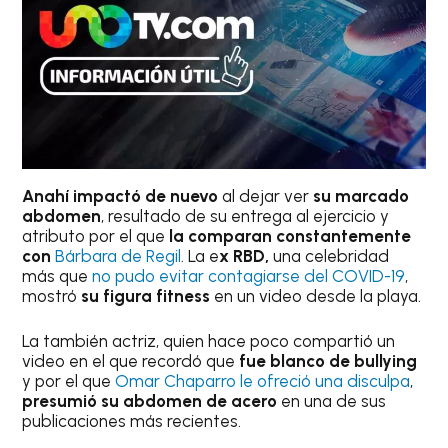
Anahí impactó de nuevo
al dejar ver
su marcado
abdomen
, resultado de su entrega al ejercicio y
atributo por el que
la comparan constantemente
con
Bárbara de Regil
. La e
x RBD,
una celebridad
más que
no pudo evitar contagiarse del COVID-19
,
mostró
su figura fitness
en un video desde la playa.
La también actriz, quien hace poco compartió un
video en el que recordó que
fue blanco de bullying
y por el que
Omar Chaparro le ofreció una disculpa
,
presumió su abdomen de acero
en una de sus
publicaciones más recientes.