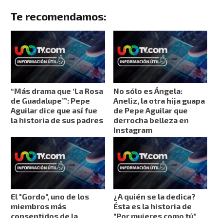
Te recomendamos:
“Más drama que ‘La Rosa
No sólo es Ángela:
de Guadalupe’”: Pepe
Aneliz, la otra hija guapa
Aguilar dice que así fue
de Pepe Aguilar que
la historia de sus padres
derrocha belleza en
Instagram
El "Gordo", uno de los
¿A quién se la dedica?
miembros más
Ésta es la historia de
consentidos de la
"Por mujeres como tú",