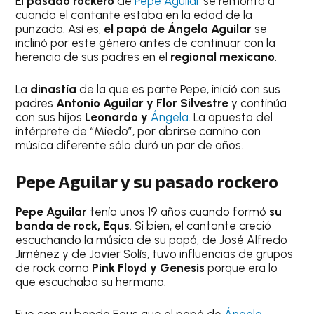
El
pasado rockero
de
Pepe Aguilar
se remonta a
cuando el cantante estaba en la edad de la
punzada. Así es,
el papá de Ángela Aguilar
se
inclinó por este género antes de continuar con la
herencia de sus padres en el
regional mexicano
.
La
dinastía
de la que es parte Pepe, inició con sus
padres
Antonio Aguilar y Flor Silvestre
y continúa
con sus hijos
Leonardo y
Ángela
. La apuesta del
intérprete de “Miedo”, por abrirse camino con
música diferente sólo duró un par de años.
Pepe Aguilar y su pasado rockero
Pepe Aguilar
tenía unos 19 años cuando formó
su
banda de rock, Equs
. Si bien, el cantante creció
escuchando la música de su papá, de José Alfredo
Jiménez y de Javier Solís, tuvo influencias de grupos
de rock como
Pink Floyd y Genesis
porque era lo
que escuchaba su hermano.
Fue con su banda Equs que el papá de
Ángela