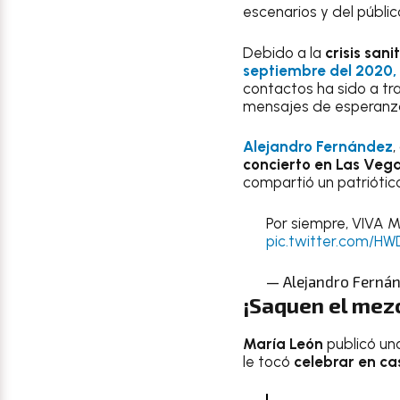
escenarios y del públi
Debido a la
crisis san
septiembre del 2020, 
contactos ha sido a tr
mensajes de esperanza 
Alejandro Fernández
,
concierto en Las Veg
compartió un patriótic
Por siempre, VIVA 
pic.twitter.com/HW
— Alejandro Fernán
¡Saquen el mez
María León
publicó un
le tocó
celebrar en ca