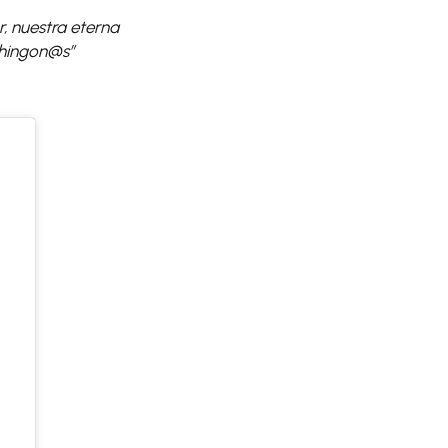
, nuestra eterna
chingon@s”