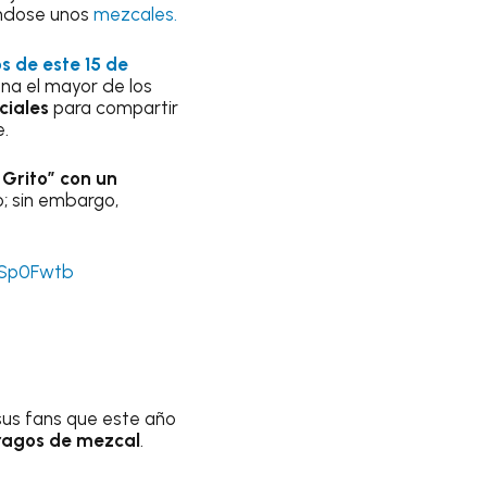
ándose unos
mezcales.
os de este 15 de
na el mayor de los
ciales
para compartir
e.
 Grito” con un
o; sin embargo,
YCSp0Fwtb
sus fans que este año
ragos de mezcal
.