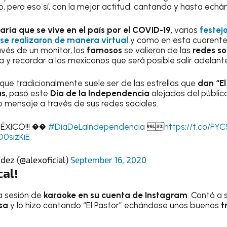
co, pero eso sí, con la mejor actitud, cantando y hasta ech
itaria que se vive en el país por el COVID-19
, varios
festej
se realizaron de manera virtual
y como en esta cuarente
avés de un monitor, los
famosos
se valieron de las
redes so
y recordar a los mexicanos que será posible salir adelant
 que tradicionalmente suele ser de las estrellas que
dan “El
as
, pasó este
Día de la Independencia
alejados del públic
o mensaje a través de sus redes sociales.
MÉXICO!!! ��
#DíaDeLaIndependencia

https://t.co/F
D0sizKiE
dez (@alexoficial)
September 16, 2020
cal!
a sesión de
karaoke en su cuenta de Instagram
. Contó a 
sa
y lo hizo cantando “El Pastor” echándose unos buenos
t