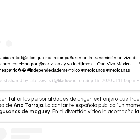
acias a tod@s los que nos acompañaron en la transmisión en vivo de
estro concierto por @cortv_oax y ya lo dijimos… Que Viva México… !!!
mespatrio�� #independeciademexico #mexicanos #mexicanas
post shared by
Lila Downs
(@liladowns) on
Sep 15, 2020 at 11:05pm 
n faltar las personalidades de origen extranjero que trae
so de
Ana Torroja
. La cantante española publicó “un mo
gusanos de maguey
. En el divertido video la acompaña l