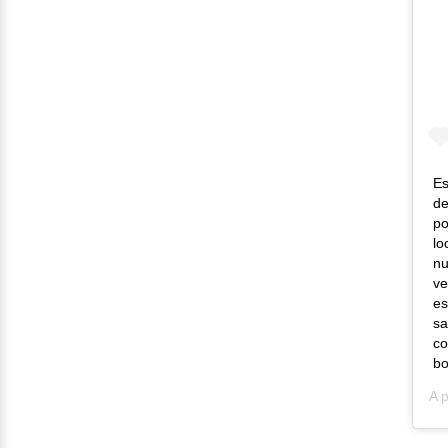
Es
de
po
lo
nu
ve
es
sa
co
bo
A 