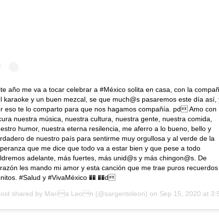
te año me va a tocar celebrar a #México solita en casa, con la compañ
l karaoke y un buen mezcal, se que much@s pasaremos este día así, 
r eso te lo comparto para que nos hagamos compañía. pd Amo con
cura nuestra música, nuestra cultura, nuestra gente, nuestra comida,
estro humor, nuestra eterna resilencia, me aferro a lo bueno, bello y
rdadero de nuestro país para sentirme muy orgullosa y al verde de la
peranza que me dice que todo va a estar bien y que pese a todo
ldremos adelante, más fuertes, más unid@s y más chingon@s. De
razón les mando mi amor y esta canción que me trae puros recuerdos
nitos. #Salud y #VivaMéxico �� ��d
post shared by
Maria Leon
(@sargentoleon) on
Sep 15, 2020 at 3:51pm PD