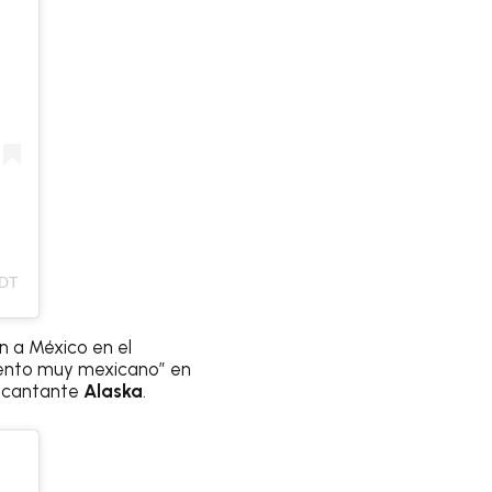
PDT
n a México en el
mento muy mexicano” en
a cantante
Alaska
.