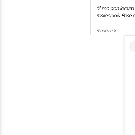
“Amo con locura n
resilencia& Pese
María León