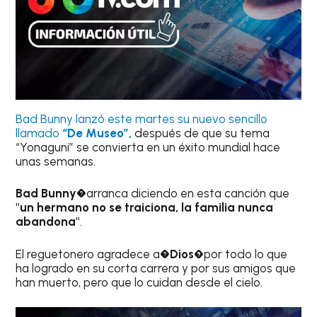
Bad Bunny lanzó este martes su nuevo sencillo
llamado
“De Museo”,
después de que su tema
“Yonaguni” se convierta en un éxito mundial hace
unas semanas.
Bad Bunny
�arranca diciendo en esta canción que
"un hermano no se traiciona, la familia nunca
abandona"
.
El reguetonero agradece a�
Dios�
por todo lo que
ha logrado en su corta carrera y por sus amigos que
han muerto, pero que lo cuidan desde el cielo.