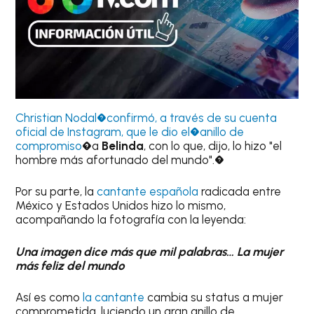
Christian Nodal�confirmó, a través de su cuenta
oficial de Instagram, que le dio el�anillo de
compromiso
�
a
Belinda
, con lo que, dijo, lo hizo "el
hombre más afortunado del mundo".�
Por su parte, la
cantante española
radicada entre
México y Estados Unidos hizo lo mismo,
acompañando la fotografía con la leyenda:
Una imagen dice más que mil palabras… La mujer
más feliz del mundo
Así es como
la cantante
cambia su status a mujer
comprometida, luciendo un gran anillo de