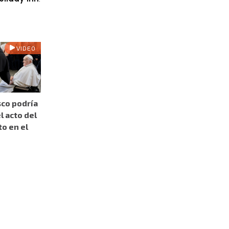
VIDEO
sco podría
l acto del
o en el