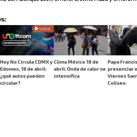
s:
VIDEO
Hoy No Circula CDMX y
Clima México 18 de
Papa Franci
Edomex, 18 de abril:
abril: Onda de calor se
presenciar e
¿qué autos pueden
intensifica
Viernes Sant
circular?
Coliseo