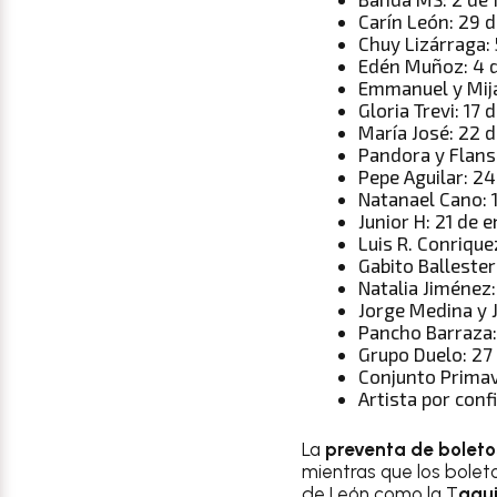
Carín León: 29 
Chuy Lizárraga: 
Edén Muñoz: 4 d
Emmanuel y Mija
Gloria Trevi: 17 
María José: 22 
Pandora y Flans
Pepe Aguilar: 2
Natanael Cano: 
Junior H: 21 de 
Luis R. Conrique
Gabito Ballester
Natalia Jiménez
Jorge Medina y J
Pancho Barraza:
Grupo Duelo: 27
Conjunto Primav
Artista por conf
La
preventa de boleto
mientras que los bolet
de León como la T
aqui