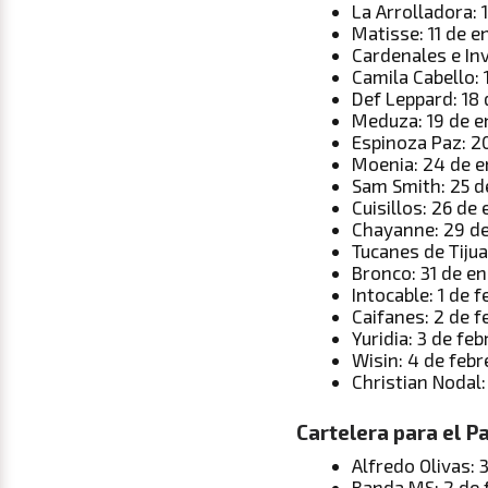
La Arrolladora: 
Matisse: 11 de e
Cardenales e In
Camila Cabello: 
Def Leppard: 18
Meduza: 19 de e
Espinoza Paz: 2
Moenia: 24 de e
Sam Smith: 25 d
Cuisillos: 26 de
Chayanne: 29 d
Tucanes de Tiju
Bronco: 31 de e
Intocable: 1 de 
Caifanes: 2 de f
Yuridia: 3 de feb
Wisin: 4 de febr
Christian Nodal:
Cartelera para el P
Alfredo Olivas: 
Banda MS: 2 de 