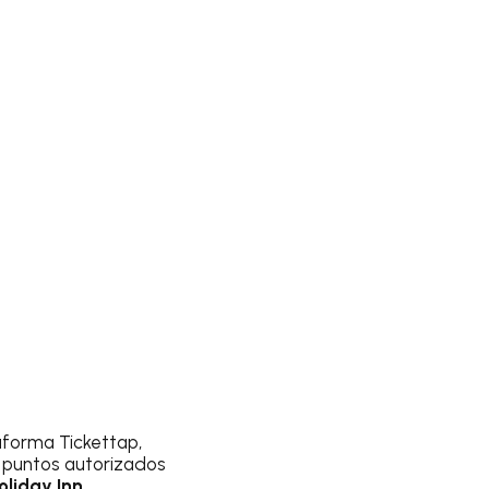
aforma Tickettap,
n puntos autorizados
oliday Inn
.