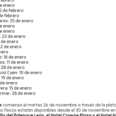
de enero
5 de febrero
e febrero
res: 25 de enero
de enero
de enero
: 23 de enero
4 de enero
12 de enero
enero
z: 16 de enero
os: 11 de enero
: 28 de enero
osi Cuen: 10 de enero
 19 de enero
 de enero
era: 15 de enero
irmar: 26 de enero
s
comienza el martes 26 de noviembre a través de la plat
os físicos estarán disponibles desde el 30 de noviembre e
lla del Palenque León, el Hotel Crowne Plaza y el Hotel H