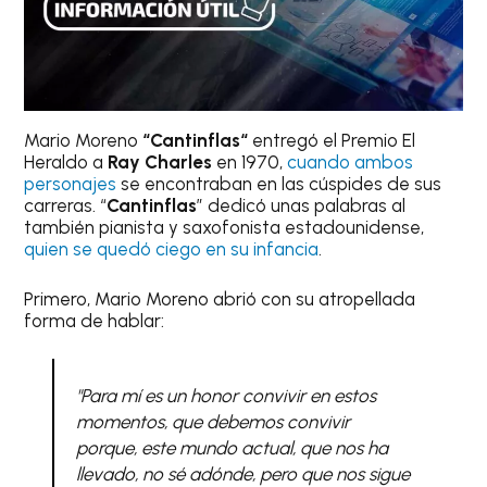
Mario Moreno
“
Cantinflas
“
entregó el Premio El
Heraldo a
Ray Charles
en 1970,
cuando ambos
personajes
se encontraban en las cúspides de sus
carreras. “
Cantinflas
” dedicó unas palabras al
también pianista y saxofonista estadounidense,
quien se quedó ciego en su infancia
.
Primero, Mario Moreno abrió con su atropellada
forma de hablar:
"Para mí es un honor convivir en estos
momentos, que debemos convivir
porque, este mundo actual, que nos ha
llevado, no sé adónde, pero que nos sigue