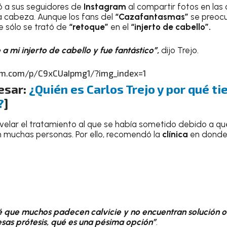
ó a sus seguidores de
Instagram
al compartir fotos en las
a cabeza. Aunque los fans del
“Cazafantasmas”
se preocu
e sólo se trató de
“retoque”
en el
“injerto de cabello”.
a mi injerto de cabello y fue fantástico”,
dijo Trejo.
am.com/p/C9xCUaIpmg1/?img_index=1
esar:
¿Quién es Carlos Trejo y por qué ti
?
]
evelar el tratamiento al que se había sometido debido a qu
muchas personas. Por ello, recomendó la
clínica
en donde
 que muchos padecen calvicie y no encuentran solución o 
sas prótesis, qué es una pésima opción”
.