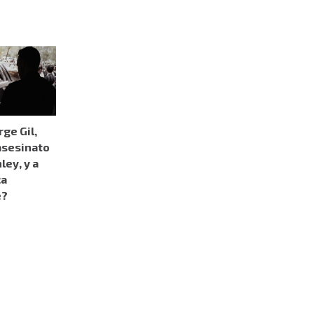
rge Gil,
asesinato
ley, y a
ca
e?