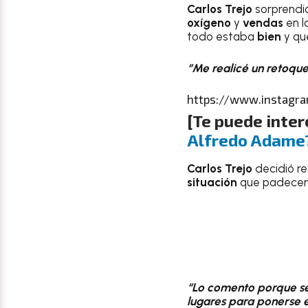
Carlos Trejo
sorprendi
oxígeno
y
vendas
en l
todo estaba
bien
y qu
“Me realicé un retoque 
https://www.instagr
[Te puede inter
Alfredo Adame
Carlos Trejo
decidió r
situación
que padecen 
“Lo comento porque sé
lugares para ponerse e