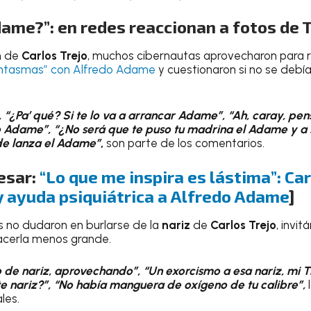
dame?”: en redes reaccionan a fotos de T
n de
Carlos Trejo
, muchos cibernautas aprovecharon para 
antasmas” con Alfredo Adame
y cuestionaron si no se debí
 “¿Pa’ qué? Si te lo va a arrancar Adame”, “Ah, caray, pen
 Adame”, “¿No será que te puso tu madrina el Adame y a s
 de lanza el Adame”
,
son parte de los comentarios.
esar:
“Lo que me inspira es lástima”: Car
y ayuda psiquiátrica a Alfredo Adame
]
s no dudaron en burlarse de la
nariz
de
Carlos Trejo
, invi
hacerla menos grande.
 de nariz, aprovechando”, “Un exorcismo a esa nariz, mi Tre
te nariz?”, “No había manguera de oxígeno de tu calibre”,
les.