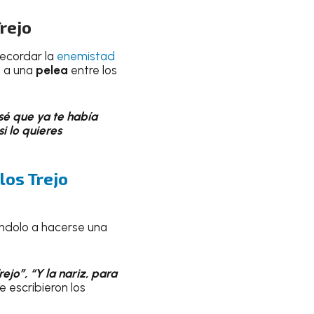
rejo
recordar la
enemistad
a a una
pelea
entre los
sé que ya te había
i lo quieres
los Trejo
tándolo a hacerse una
jo”, “Y la nariz, para
le escribieron los