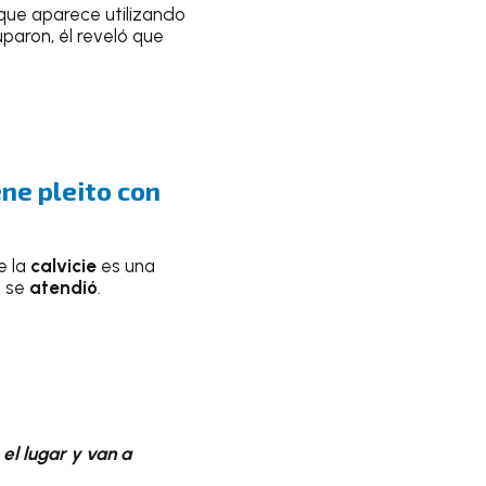
 que aparece utilizando
paron, él reveló que
ene pleito con
e la
calvicie
es una
 se
atendió
.
el lugar y van a