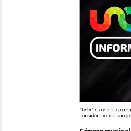
“Jefa”
es una pieza mus
considerándose una jef
Género musical 