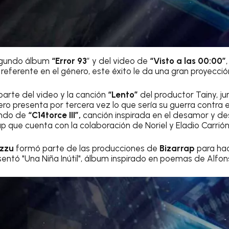
segundo álbum
“Error 93
” y del video de
“Visto a las 00:00”
n referente en el género, este éxito le da una gran proyecció
parte del video y la canción
“Lento”
del productor Tainy, ju
rero presenta por tercera vez lo que sería su guerra contra e
ndo de
“C14torce III”,
canción inspirada en el desamor y de
rap que cuenta con la colaboración de Noriel y Eladio Carrión
zzu
formó parte de las producciones de
Bizarrap
para hac
ntó "Una Niña Inútil", álbum inspirado en poemas de Alfons