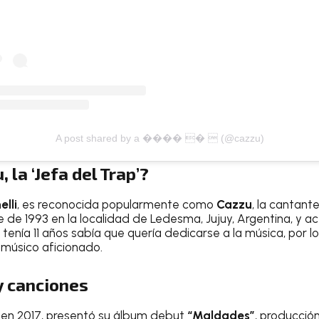
A post shared by a ���� �  (@cazzu)
 la ‘Jefa del Trap’?
elli
, es reconocida popularmente como
Cazzu
, la cantan
e de 1993 en la localidad de Ledesma, Jujuy, Argentina, y 
enía 11 años sabía que quería dedicarse a la música, por lo
 músico aficionado.
y canciones
en 2017, presentó su álbum debut
“Maldades”
, producció