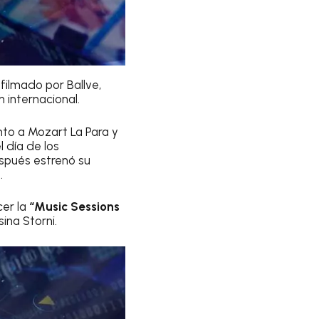
, filmado por Ballve,
n internacional.
nto a Mozart La Para y
l día de los
spués estrenó su
.
er la
“Music Sessions
ina Storni.