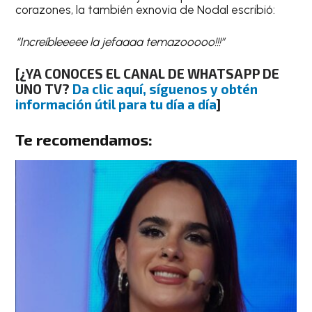
corazones, la también exnovia de Nodal escribió:
“Increíbleeeee la jefaaaa temazooooo!!!”
[¿YA CONOCES EL CANAL DE WHATSAPP DE
UNO TV?
Da clic aquí, síguenos y obtén
información útil para tu día a día
]
Te recomendamos: