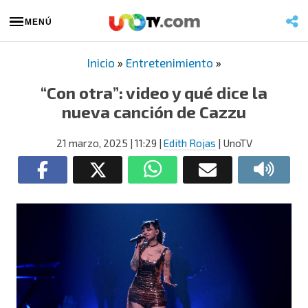
MENÚ
Inicio
»
Entretenimiento
»
“Con otra”: video y qué dice la
nueva canción de Cazzu
21 marzo, 2025
| 11:29
|
Edith Rojas
| UnoTV