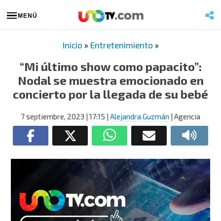
MENÚ
Inicio
»
Entretenimiento
»
“Mi último show como papacito”:
Nodal se muestra emocionado en
concierto por la llegada de su bebé
7 septiembre, 2023
| 17:15
|
Alejandra Guzmán
| Agencia