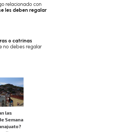
lgo relacionado con
 se les deben regalar
ras o catrinas
e no debes regalar
n las
 de Semana
anajuato?