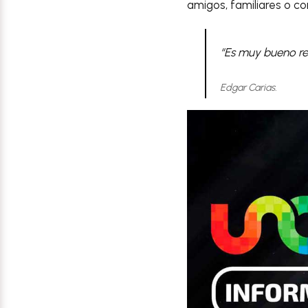
amigos, familiares o co
“Es muy bueno reg
Edgar Carias.