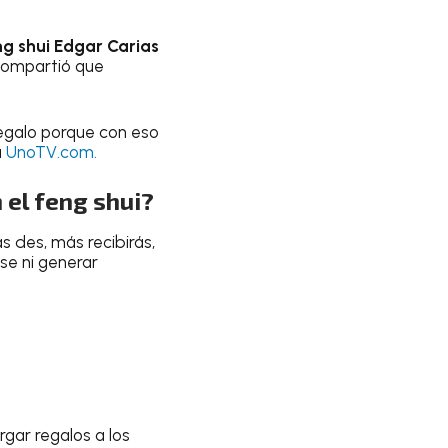
ng shui
Edgar Carias
 compartió que
regalo porque con eso
a
UnoTV.com.
 el feng shui?
ás des, más recibirás,
se ni generar
rgar regalos a los