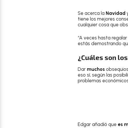
Se acerca la
Navidad
tiene los mejores cons
cualquier cosa que ob
“A veces hasta regalar
estás demostrando que
¿Cuáles son lo
Dar
muchos
obsequio
eso sí, según las posi
problemas económicos 
Edgar añadió que
es 