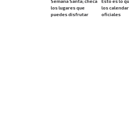
Semana Santa; checa
Esto es lo q
los lugares que
los calendar
puedes disfrutar
oficiales