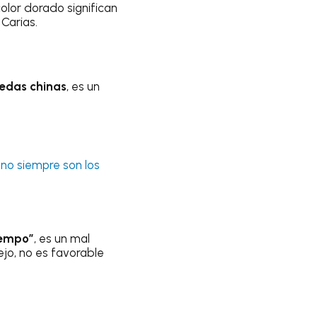
color dorado significan
Carias.
nedas chinas
, es un
no siempre son los
iempo”
, es un mal
ejo, no es favorable