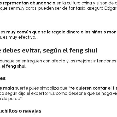
nos representan abundancia
en la cultura china y si son de 
 que ser muy caras, pueden ser de fantasía, aseguró Edgar 
es
muy común que se le regale dinero a los niños o mo
, es muy efectivo.
 debes evitar, según el
feng shui
aunque se entreguen con afecto y las mejores intenciones
 el
feng shui
.
jes
 de mala
suerte pues simboliza que
“te quieren contar el t
ida según dijo el experto: “Es como desearle que se haga vi
ni de pared”.
uchillos o navajas