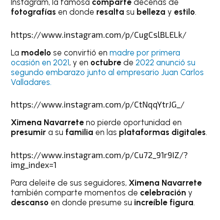
Instagram, la famosa
comparte
decenas de
fotografías
en donde
resalta
su
belleza
y
estilo
.
https://www.instagram.com/p/CugCslBLELk/
La
modelo
se convirtió en
madre por primera
ocasión en 2021
, y en
octubre
de
2022 anunció su
segundo embarazo junto al empresario Juan Carlos
Valladares.
https://www.instagram.com/p/CtNqqYtrJG_/
Ximena Navarrete
no pierde oportunidad en
presumir
a su
familia
en las
plataformas digitales
.
https://www.instagram.com/p/Cu72_91r9IZ/?
img_index=1
Para deleite de sus seguidores,
Ximena Navarrete
también comparte momentos de
celebración
y
descanso
en donde presume su
increíble figura
.