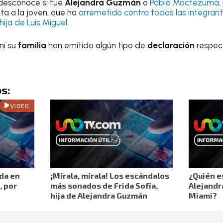
desconoce si fue
Alejandra Guzmán
o
Pablo Moctezuma, 
ta a la joven, que ha
arremetido contra todas las integrantes
hija de Luis Miguel.
ni su
familia
han emitido algún tipo de
declaración
respec
s:
VIDEO
ada en
¡Mírala, mírala! Los escándalos
¿Quién es
, por
más sonados de Frida Sofía,
Alejandr
hija de Alejandra Guzmán
Miami?