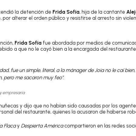
scendió la detención de
Frida Sofía
, hija de la cantante
Ale
or alterar el orden público y resistirse al arresto sin violen
ención,
Frida Sofía
fue abordada por medios de comunicació
debido a que no le cayó bien a la encargada del restaurant
dad, fue un simple, literal, a la mánager de Joia no le caí bien
on, pero me sacaron muy feo".
 y empresaria
uñecas y dijo que no habían sido causadas por los agente
ersonal del restaurante, quienes la acusaron de haberse ro
la Flaca
y
Despierta América
compartieron en las redes socia