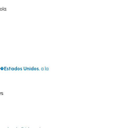
ola.
e�
Estados Unidos
, a la
es