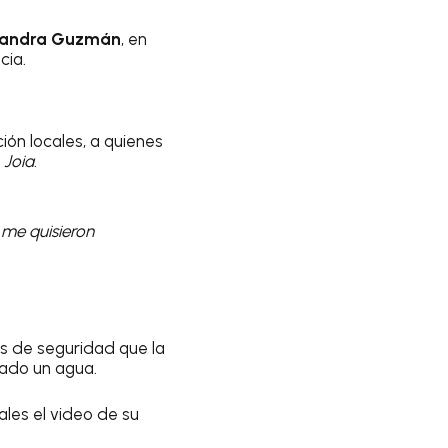
jandra Guzmán
, en
cia.
n locales, a quienes
e
Joia
.
, me quisieron
s de seguridad que la
bado un agua.
les el video de su