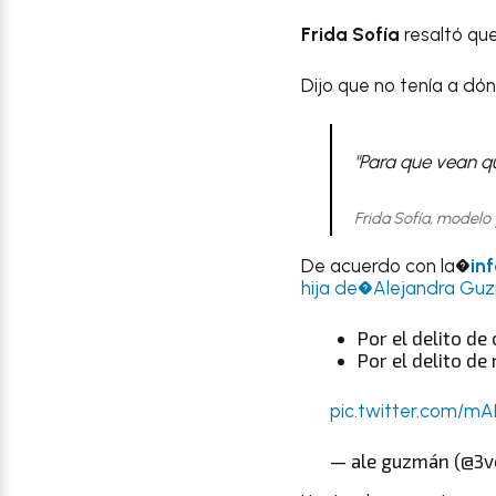
Frida Sofía
resaltó qu
Dijo que no tenía a dó
"Para que vean qu
Frida Sofía, modelo
De acuerdo con la�
in
hija de�Alejandra Guz
Por el delito d
Por el delito de
pic.twitter.com/
— ale guzmán (@3