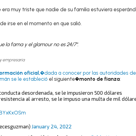
e era muy triste que nadie de su familia estuviera esperánd
nde irse en el momento en que salió.
e la fama y el glamour no es 24/7".
 y empresaria
formación oficial,�
dada a conocer por las autoridades d
mán se le estableció
el siguiente�
monto de fianza
:
e conducta desordenada, se le impusieron 500 dólares
 resistencia al arresto, se le impuso una multa de mil dólar
mABYxKxOSm
vecesguzman)
January 24, 2022