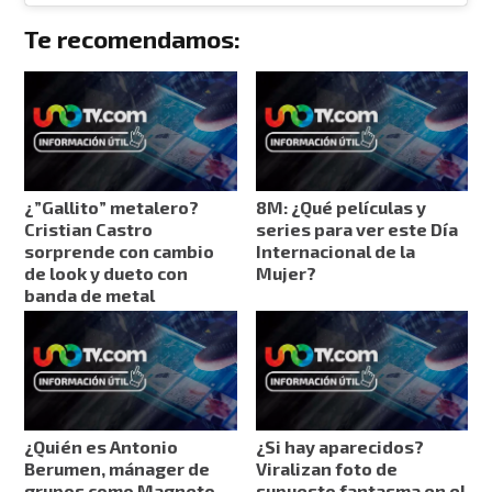
Te recomendamos:
¿”Gallito” metalero?
8M: ¿Qué películas y
Cristian Castro
series para ver este Día
sorprende con cambio
Internacional de la
de look y dueto con
Mujer?
banda de metal
¿Quién es Antonio
¿Si hay aparecidos?
Berumen, mánager de
Viralizan foto de
grupos como Magneto,
supuesto fantasma en el