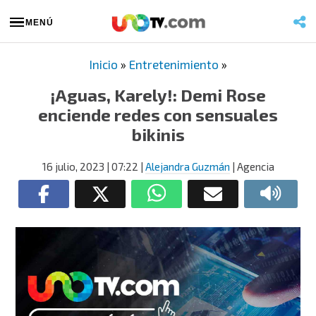
MENÚ
Inicio
»
Entretenimiento
»
¡Aguas, Karely!: Demi Rose
enciende redes con sensuales
bikinis
16 julio, 2023
| 07:22
|
Alejandra Guzmán
| Agencia