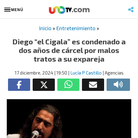
MENÚ
Inicio
»
Entretenimiento
»
Diego “el Cigala” es condenado a
dos años de cárcel por malos
tratos a su expareja
17 diciembre, 2024
| 19:50
|
Lucía P Castillo
| Agencias