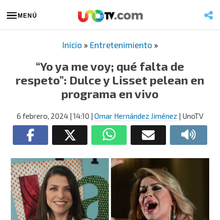
MENÚ
Inicio
»
Entretenimiento
»
“Yo ya me voy; qué falta de
respeto”: Dulce y Lisset pelean en
programa en vivo
6 febrero, 2024
| 14:10
|
Omar Hernández Jiménez
| UnoTV