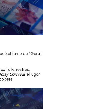
có el turno de “Geru”,
extraterrestres,
Daisy Carnival
, el lugar
colores.