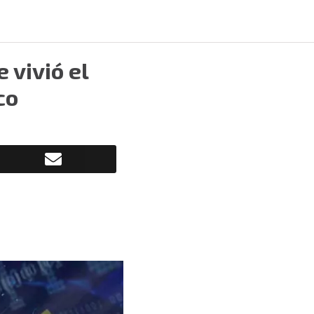
e vivió el
co