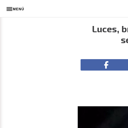
MENÚ
Luces, br
s