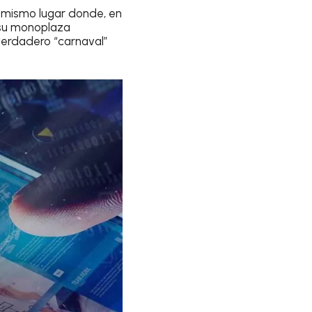
el mismo lugar donde, en
 su monoplaza
 verdadero “carnaval”