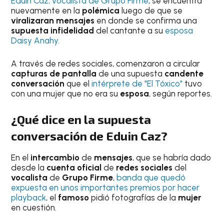
Eduin Caz, vocalista de Grupo Firme
, se encuentra
nuevamente en la
polémica
luego de que se
viralizaran mensajes
en donde se confirma una
supuesta infidelidad
del cantante a su
esposa
Daisy Anahy.
A través de redes sociales, comenzaron a circular
capturas de pantalla
de una supuesta
candente
conversación
que el
intérprete de "El Tóxico"
tuvo
con una mujer que no era su
esposa
, según reportes.
¿Qué dice en la supuesta
conversación de Eduin Caz?
En el
intercambio
de
mensajes
, que se habría dado
desde la
cuenta oficial
de
redes sociales
del
vocalista
de
Grupo Firme
,
banda que quedó
expuesta en unos importantes premios por hacer
playback
, el
famoso
pidió fotografías de la
mujer
en cuestión.