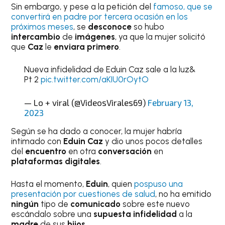
Sin embargo, y pese a la petición del
famoso, que se
convertirá en padre por tercera ocasión en los
próximos meses
, se
desconoce
so hubo
intercambio
de
imágenes
, ya que la mujer solicitó
que
Caz
le
enviara primero
.
Nueva infidelidad de Eduin Caz sale a la luz&
Pt 2
pic.twitter.com/aKIU0rOytO
— Lo + viral (@VideosVirales69)
February 13,
2023
Según se ha dado a conocer, la mujer habría
intimado con
Eduin Caz
y dio unos pocos detalles
del
encuentro
en otra
conversación
en
plataformas digitales
.
Hasta el momento,
Eduin
, quien
pospuso una
presentación por cuestiones de salud
, no ha emitido
ningún
tipo de
comunicado
sobre este nuevo
escándalo sobre una
supuesta infidelidad
a la
madre
de sus
hijos
.