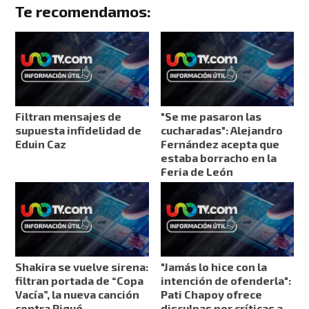
Te recomendamos:
Filtran mensajes de
"Se me pasaron las
supuesta infidelidad de
cucharadas": Alejandro
Eduin Caz
Fernández acepta que
estaba borracho en la
Feria de León
Shakira se vuelve sirena:
"Jamás lo hice con la
filtran portada de “Copa
intención de ofenderla":
Vacía”, la nueva canción
Pati Chapoy ofrece
contra Piqué
disculpas por críticas a