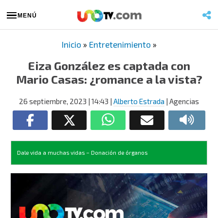
MENÚ
Inicio
»
Entretenimiento
»
Eiza González es captada con
Mario Casas: ¿romance a la vista?
26 septiembre, 2023
| 14:43
|
Alberto Estrada
| Agencias
Dale vida a muchas vidas – Donación de órganos