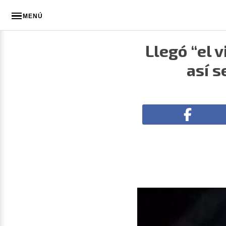
MENÚ
Llegó “el 
así s