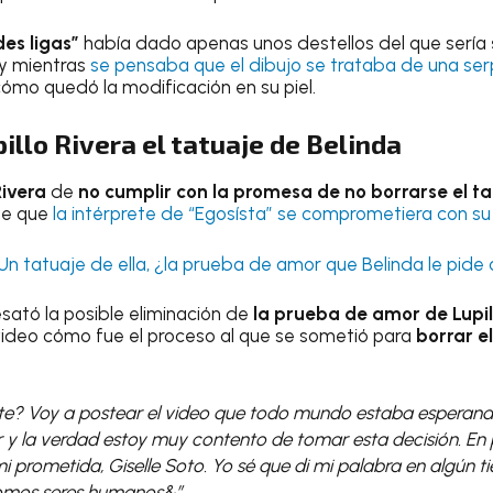
es ligas”
había dado apenas unos destellos del que sería
 y mientras
se pensaba que el dibujo se trataba de una ser
mo quedó la modificación en su piel.
pillo Rivera el tatuaje de Belinda
Rivera
de
no cumplir con la promesa de no borrarse el ta
de que
la intérprete de “Egosísta” se comprometiera con su 
Un tatuaje de ell
a
, ¿la prueba de amor que Belinda le pid
sató la posible eliminación de
la prueba de amor de Lupil
video cómo fue el proceso al que se sometió para
borrar e
nte? Voy a postear el video que todo mundo estaba esperand
y la verdad estoy muy contento de tomar esta decisión. En p
 mi prometida, Giselle Soto. Yo sé que di mi palabra en algún 
omos seres humanos&”