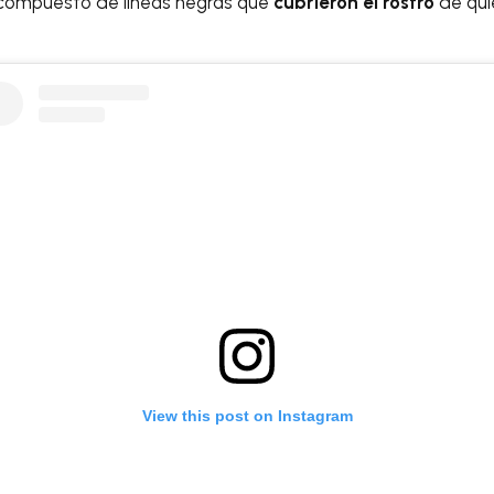
compuesto de líneas negras que
cubrieron el rostro
de qu
View this post on Instagram