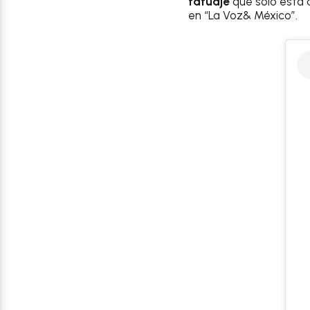
tatuaje
que sólo está 
en “La Voz& México”.