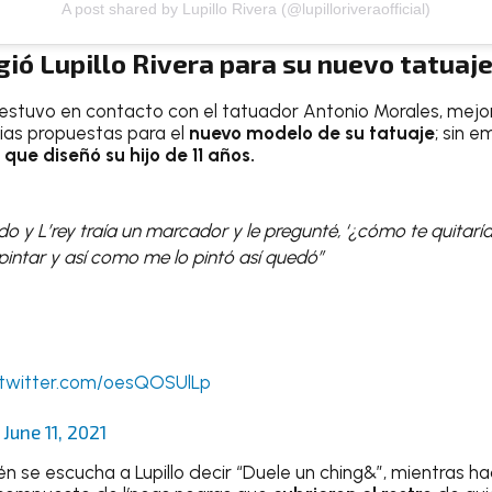
A post shared by Lupillo Rivera (@lupilloriveraofficial)
gió Lupillo Rivera para su nuevo tatuaj
estuvo en contacto con el tatuador Antonio Morales, mej
rias propuestas para el
nuevo modelo de su tatuaje
; sin 
o que diseñó su hijo de 11 años.
o y L’rey traía un marcador y le pregunté, ‘¿cómo te quitaría
intar y así como me lo pintó así quedó”
"
.twitter.com/oesQOSUlLp
)
June 11, 2021
n se escucha a Lupillo decir “Duele un ching&”, mientras ha