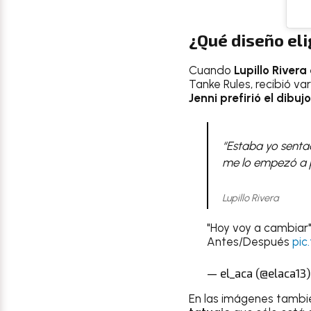
¿Qué diseño eli
Cuando
Lupillo Rivera
Tanke Rules, recibió va
Jenni prefirió el dibuj
“Estaba yo sentad
me lo empezó a p
Lupillo Rivera
"Hoy voy a cambiar
Antes/Después
pic
— el_aca (@elaca13
En las imágenes tambié