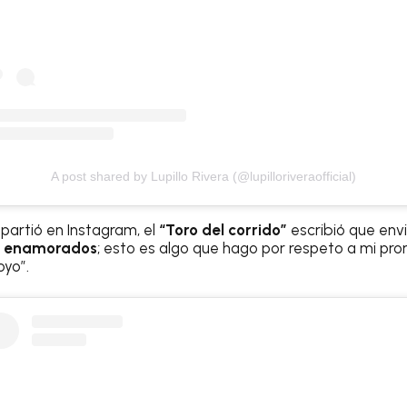
A post shared by Lupillo Rivera (@lupilloriveraofficial)
partió en Instagram, el
“Toro del corrido”
escribió que env
os enamorados
; esto es algo que hago por respeto a mi pr
oyo”.