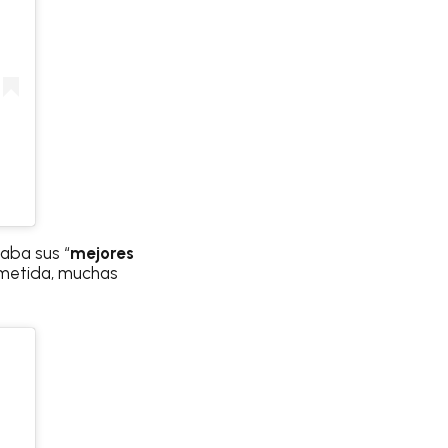
iaba sus “
mejores
ometida, muchas