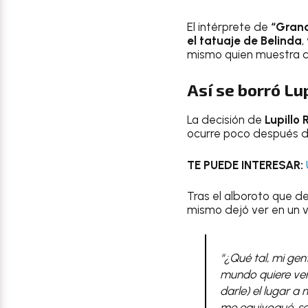
El intérprete de
“Grand
el tatuaje de Belinda
,
mismo quien muestra có
Así se borró Lu
La decisión de
Lupillo 
ocurre poco después 
TE PUEDE INTERESAR:
Tras el alboroto que de
mismo dejó ver en un 
“¿Qué tal, mi ge
mundo quiere ver 
darle) el lugar a
me equivoqué, s