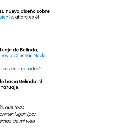
su nuevo diseño sobre
piente
, ahora es él
tuaje de Belinda
,
novio Christian Nodal.
e a sus enamorados?
lo hacia Belinda
, él
l tatuaje
.
o, que todo
rimer lugar, (por
tiempo de mi vida,