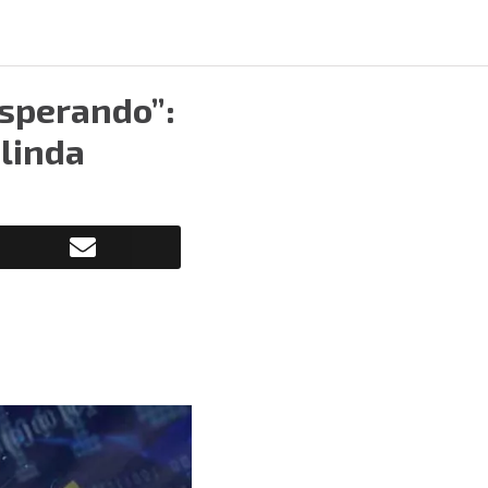
esperando”:
elinda