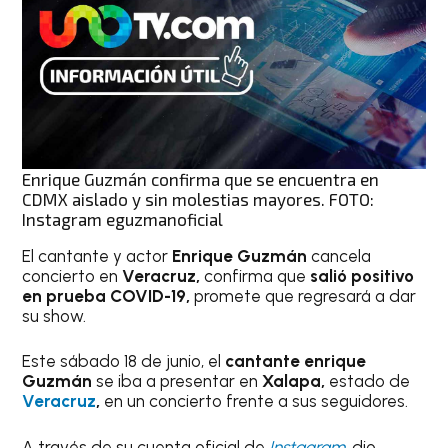
Enrique Guzmán confirma que se encuentra en
CDMX aislado y sin molestias mayores. FOTO:
Instagram eguzmanoficial
El cantante y actor
Enrique Guzmán
cancela
concierto en
Veracruz,
confirma que
salió positivo
en prueba COVID-19,
promete que regresará a dar
su show.
Este sábado 18 de junio, el
cantante enrique
Guzmán
se iba a presentar en
Xalapa,
estado de
Veracruz
,
en un concierto frente a sus seguidores.
A través de su cuenta oficial de
Instagram,
dio