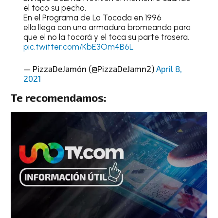
el tocó su pecho.
En el Programa de La Tocada en 1996
ella llega con una armadura bromeando para
que el no la tocará y el toca su parte trasera.
pic.twitter.com/KbE3Om4B6L
— PizzaDeJamón (@PizzaDeJamn2)
April 8,
2021
Te recomendamos: