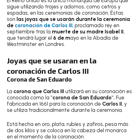
El Reino Unido es la única monarquía de Europa que
sigue utilizando trajes y adornos, como cetros y
espadas, en las ceremonias de coronación. Éstas
son
las joyas que se usarán durante la ceremonia
de
coronación de Carlos III
, proclamado rey en
septiembre tras la
muerte de su madre Isabel II
,
que tendrá lugar el
6 de m
ayo en la Abadía de
Westminster en Londres.
Joyas que se usaran en la
coronación de Carlos III
Corona de San Eduardo
La
corona que Carlos III
utilizará en su coronación es
conocida como la
"corona de San Eduardo".
Fue
fabricada en 1661 para la coronación de
Carlos II
, y
se utiliza tradicionalmente durante la ceremonia.
Está hecha en oro, plata, rubíes y zafiros, pesa más
de dos kilos y se coloca en la cabeza del monarca
en el momento de la coronación.