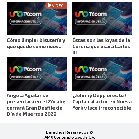
VIDEO
Cómo limpiar bisutería y
Éstas son las joyas de la
que quede como nueva
Corona que usará Carlos
III
Ángela Aguilar se
¿Johnny Depp eres tú?
presentará en el Zócalo;
Captan al actor en Nueva
cerrará Gran Desfile de
York y luce irreconocible
Día de Muertos 2022
Derechos Reservados ©
AMX Contenido S.A. de C.V.